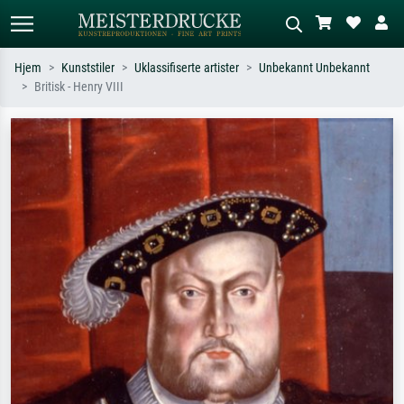
Hjem
Kunststiler
Uklassifiserte artister
Unbekannt Unbekannt
Britisk - Henry VIII
Standardsøk
KI-bildesøk
Søk etter kunstner, tittel eller stil – for
Beskriv scenen – for eksempel grønn
eksempel Monet, Stjernenatt,
eng, abstrakt med mye rødt, mørkt
impresjonisme, Hokusai-bølgen, akt.
oljemaleri, stående akt ved et tre.