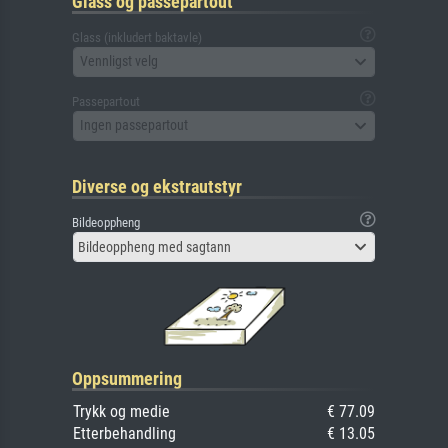
Glass og passepartout
Glass (inkludert baktavle)
Vennligst velg
Passepartout
Ingen passepartout
Diverse og ekstrautstyr
Bildeoppheng
Bildeoppheng med sagtann
Oppsummering
Trykk og medie
€ 77.09
Etterbehandling
€ 13.05