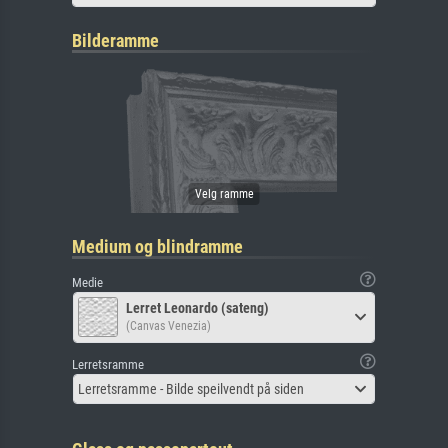
Bilderamme
Medium og blindramme
Medie
Lerret Leonardo (sateng)
(Canvas Venezia)
Lerretsramme
Lerretsramme - Bilde speilvendt på siden