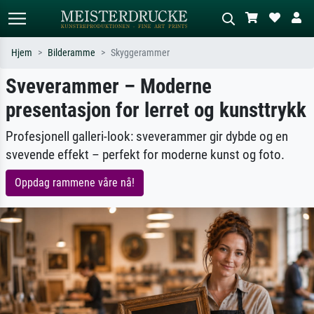
Hjem
Bilderamme
Skyggerammer
Sveverammer – Moderne
Standardsøk
KI-bildesøk
presentasjon for lerret og kunsttrykk
Søk etter kunstner, tittel eller stil – for
Beskriv scenen – for eksempel grønn
eksempel Monet, Stjernenatt,
eng, abstrakt med mye rødt, mørkt
impresjonisme, Hokusai-bølgen, akt.
oljemaleri, stående akt ved et tre.
Profesjonell galleri-look: sveverammer gir dybde og en
svevende effekt – perfekt for moderne kunst og foto.
Oppdag rammene våre nå!