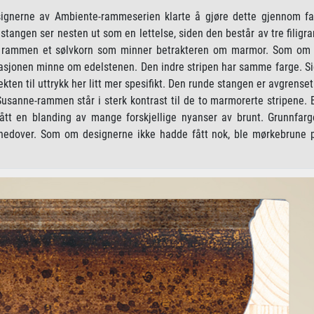
signerne av Ambiente-rammeserien klarte å gjøre dette gjennom fa
 stangen ser nesten ut som en lettelse, siden den består av tre filigran
av rammen et sølvkorn som minner betrakteren om marmor. Som om 
asjonen minne om edelstenen. Den indre stripen har samme farge. Si
ten til uttrykk her litt mer spesifikt. Den runde stangen er avgrenset
Susanne-rammen står i sterk kontrast til de to marmorerte stripene. 
ått en blanding av mange forskjellige nyanser av brunt. Grunnfarge
 nedover. Som om designerne ikke hadde fått nok, ble mørkebrune p