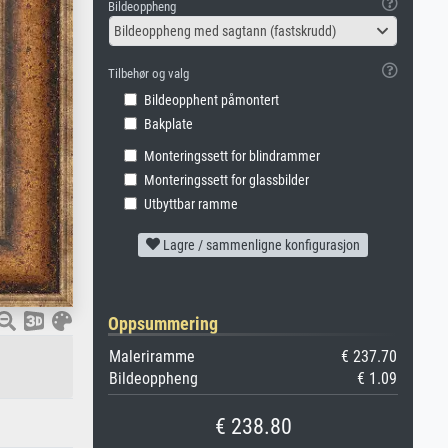
Bildeoppheng
Bildeoppheng med sagtann (fastskrudd)
Tilbehør og valg
Bildeopphent påmontert
Bakplate
Monteringssett for blindrammer
Monteringssett for glassbilder
Utbyttbar ramme
Lagre / sammenligne konfigurasjon
Oppsummering
Maleriramme
€ 237.70
Bildeoppheng
€ 1.09
€ 238.80