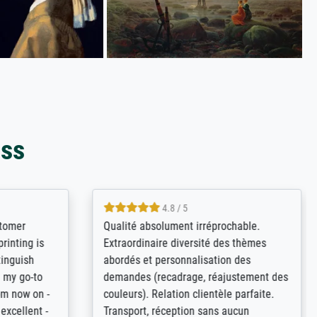
oss
4.8 / 5
tomer
Qualité absolument irréprochable.
inting is
Extraordinaire diversité des thèmes
inguish
abordés et personnalisation des
 my go-to
demandes (recadrage, réajustement des
m now on -
couleurs). Relation clientèle parfaite.
xcellent -
Transport, réception sans aucun