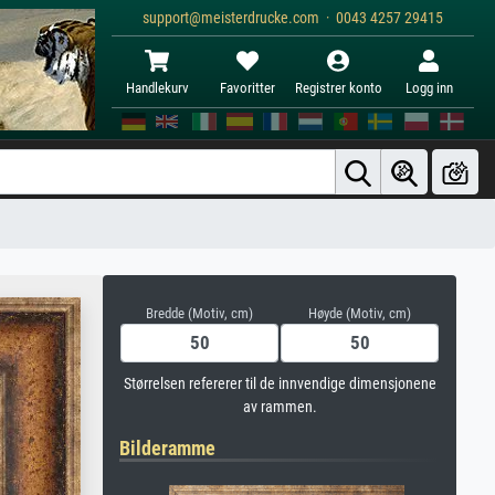
support@meisterdrucke.com · 0043 4257 29415
Handlekurv
Favoritter
Registrer konto
Logg inn
Bredde (Motiv, cm)
Høyde (Motiv, cm)
Størrelsen refererer til de innvendige dimensjonene
av rammen.
Bilderamme