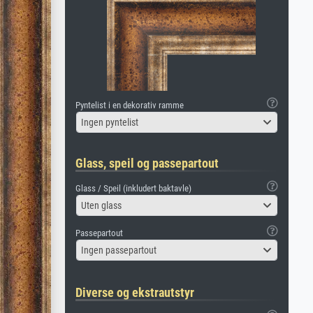
Pyntelist i en dekorativ ramme
Ingen pyntelist
Glass, speil og passepartout
Glass / Speil (inkludert baktavle)
Uten glass
Passepartout
Ingen passepartout
Diverse og ekstrautstyr