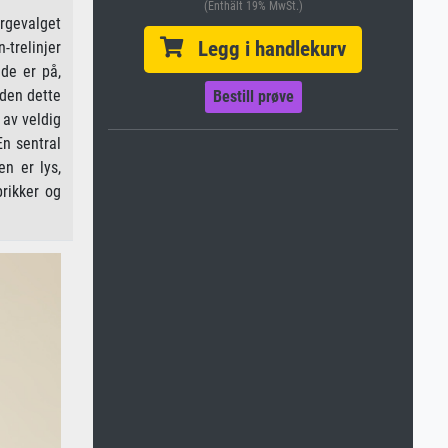
(Enthält 19% MwSt.)
rgevalget
Legg i handlekurv
-trelinjer
de er på,
den dette
Bestill prøve
 av veldig
En sentral
n er lys,
rikker og