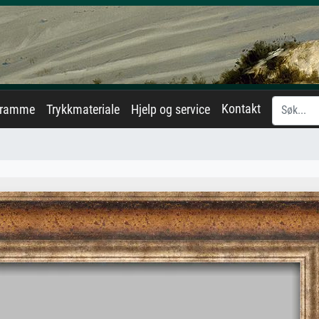
Kontakt
eramme
Trykkmateriale
Hjelp og service