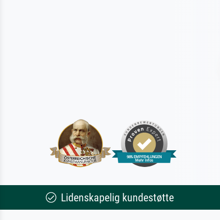
Lidenskapelig kundestøtte