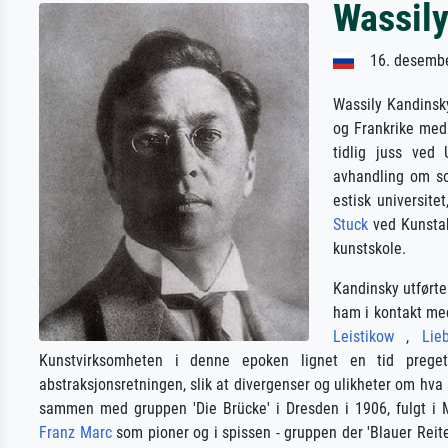
Wassil
16. desembe
Wassily Kandinsky
og Frankrike med 
tidlig juss ved
avhandling om so
estisk universite
Stuck
ved Kunstak
kunstskole.
Kandinsky utførte
ham i kontakt med
Leistikow
,
Lie
Kunstvirksomheten i denne epoken lignet en tid prege
abstraksjonsretningen, slik at divergenser og ulikheter om hva s
sammen med gruppen 'Die Brücke' i Dresden i 1906, fulgt i 
Franz Marc
som pioner og i spissen - gruppen der 'Blauer Reiter