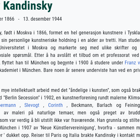
y Kandinsky
r 1866 - 13. desember 1944
, født i Moskva i 1866, formet en hel generasjon kunstnere i Tyskl
sin personlige kunstneriske holdning i en alder av tretti. Han stude
 Universitetet i Moskva og markerte seg med ulike skrifter og
siale spørsmål. Etter å ha avslått et tilbud om et professorat ved
t, flyttet han til München og begynte i 1900 å studere under
Franz 
ademiet i München. Bare noen år senere underviste han ved en pri
 mye intellektuelt arbeid med det "åndelige i kunsten", som også bra
 "Berlin Secession" i 1902, en kunstnerforening rundt malerne Klims
bermann
,
Slevogt
,
Corinth
, Beckmann, Barlach og Feininge
t av maleri på naturlige temaer, men også preget av brud
om var verdig å bli utstilt ikke var fraværende. Han grunnla og stilte
München i 1907 av 'Neue Künstlervereinigung', hvorfra - sammen 
 ' dukket opp. Reiser til Paris og Italia brakte Kandinsky i kontakt 