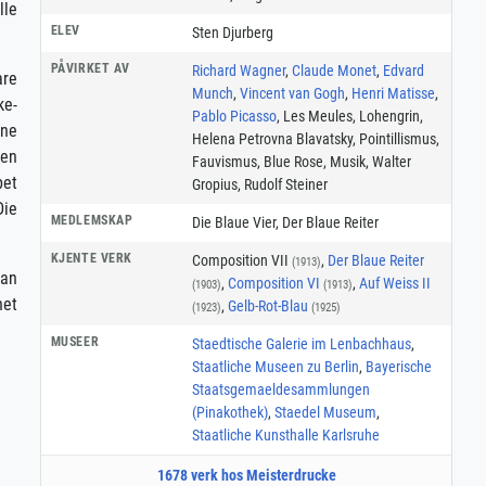
lle
ELEV
Sten Djurberg
PÅVIRKET AV
Richard Wagner
,
Claude Monet
,
Edvard
are
Munch
,
Vincent van Gogh
,
Henri Matisse
,
ke-
Pablo Picasso
, Les Meules, Lohengrin,
ene
Helena Petrovna Blavatsky, Pointillismus,
ten
Fauvismus, Blue Rose, Musik, Walter
bet
Gropius, Rudolf Steiner
Die
MEDLEMSKAP
Die Blaue Vier
,
Der Blaue Reiter
KJENTE VERK
Composition VII
,
Der Blaue Reiter
(1913)
oan
,
Composition VI
,
Auf Weiss II
(1903)
(1913)
net
,
Gelb-Rot-Blau
(1923)
(1925)
MUSEER
Staedtische Galerie im Lenbachhaus
,
Staatliche Museen zu Berlin
,
Bayerische
Staatsgemaeldesammlungen
(Pinakothek)
,
Staedel Museum
,
Staatliche Kunsthalle Karlsruhe
1678 verk hos Meisterdrucke