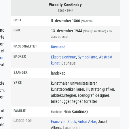
Wassily Kandinsky
1866–1944
FØDT
5. desember 1866
(Moskau)
and
DØD
13. desember 1944
(Neuilly-sur-Seine)
i en
rte
alder av 78 år
 en
NASJONALITET
Russland
 et
EPOKER
Ekspresjonisme
,
Symbolisme
,
Abstrakt
von
kunst
, Bauhaus
vat
SJANGER
landskap
kte
YRKE
kunstmaler
,
universitetslærer
,
kunstteoretiker
,
lærer
,
illustratør
,
grafiker
,
ch,
arkitekturtegner
,
scenograf
,
designer
,
r.
billedhugger
,
tegner
,
forfatter
d i
 ut
FAMILIE
Nina Kandinsky
Ektefelle:
med
LÆRER FOR
Franz von Stuck
,
Anton Ažbe
, Josef
med
Albers, Luigi Iorini