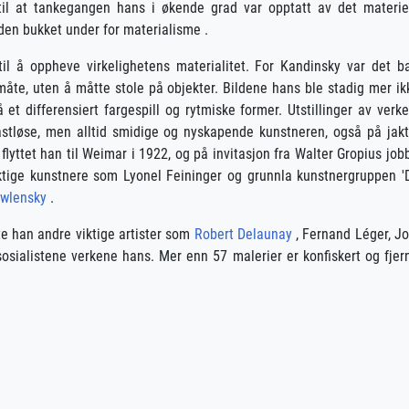
il at tankegangen hans i økende grad var opptatt av det materie
den bukket under for materialisme .
 til å oppheve virkelighetens materialitet. For Kandinsky var det b
åte, uten å måtte stole på objekter. Bildene hans ble stadig mer ik
et differensiert fargespill og rytmiske former. Utstillinger av verk
tløse, men alltid smidige og nyskapende kunstneren, også på jak
flyttet han til Weimar i 1922, og på invitasjon fra Walter Gropius job
tige kunstnere som Lyonel Feininger og grunnla kunstnergruppen '
wlensky
.
te han andre viktige artister som
Robert Delaunay
, Fernand Léger, J
sialistene verkene hans. Mer enn 57 malerier er konfiskert og fjer