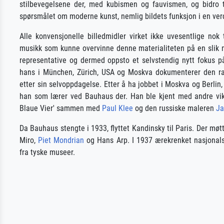
stilbevegelsene der, med kubismen og fauvismen, og bidro t
spørsmålet om moderne kunst, nemlig bildets funksjon i en ver
Alle konvensjonelle billedmidler virket ikke uvesentlige nok
musikk som kunne overvinne denne materialiteten på en slik m
representative og dermed oppsto et selvstendig nytt fokus på 
hans i München, Zürich, USA og Moskva dokumenterer den ras
etter sin selvoppdagelse. Etter å ha jobbet i Moskva og Berlin, 
han som lærer ved Bauhaus der. Han ble kjent med andre vik
Blaue Vier' sammen med
Paul Klee
og den russiske maleren
Ja
Da Bauhaus stengte i 1933, flyttet Kandinsky til Paris. Der møt
Miro,
Piet Mondrian
og Hans Arp. I 1937 ærekrenket nasjonalso
fra tyske museer.