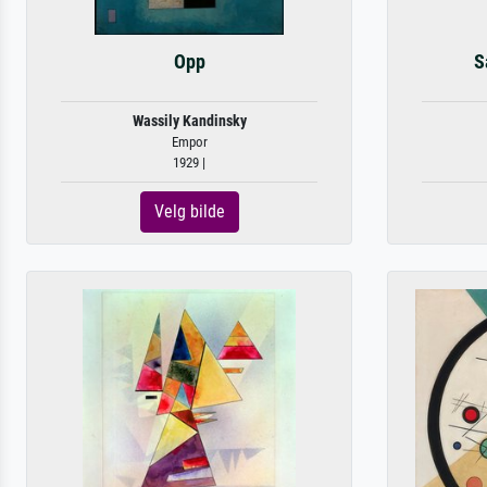
Opp
S
Wassily Kandinsky
Empor
1929 |
Velg bilde