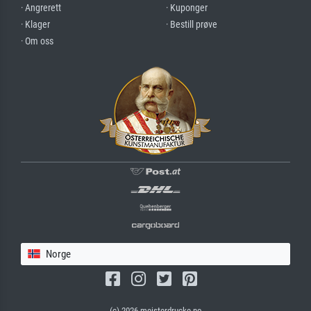
· Angrerett
· Kuponger
· Klager
· Bestill prøve
· Om oss
Norge
(c) 2026 meisterdrucke.no