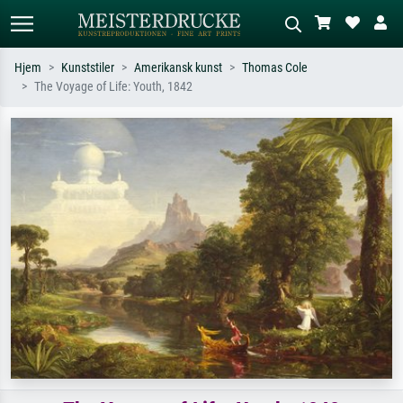
Hjem
Kunststiler
Amerikansk kunst
Thomas Cole
The Voyage of Life: Youth, 1842
Standardsøk
KI-bildesøk
Søk etter kunstner, tittel eller stil – for
Beskriv scenen – for eksempel grønn
eksempel Monet, Stjernenatt,
eng, abstrakt med mye rødt, mørkt
impresjonisme, Hokusai-bølgen, akt.
oljemaleri, stående akt ved et tre.