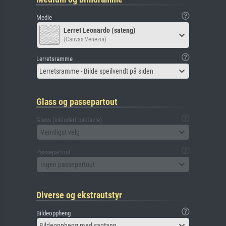
Medie
Lerret Leonardo (sateng)
(Canvas Venezia)
Lerretsramme
Lerretsramme - Bilde speilvendt på siden
Glass og passepartout
Glass (inkludert baktavle)
Vennligst velg
Passepartout
Ingen passepartout
Diverse og ekstrautstyr
Bildeoppheng
Bildeoppheng med sagtann