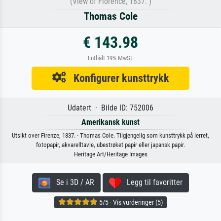
(View of Florence, 1837. )
Thomas Cole
€ 143.98
Enthält 19% MwSt.
Konfigurer kunsttrykk
Udatert · Bilde ID: 752006
Amerikansk kunst
Utsikt over Firenze, 1837. · Thomas Cole. Tilgjengelig som kunsttrykk på lerret,
fotopapir, akvarelltavle, ubestrøket papir eller japansk papir.
Heritage Art/Heritage Images
Se i 3D / AR
Legg til favoritter
5/5 · Vis vurderinger (5)