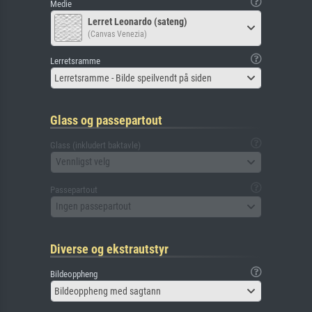
Medie
Lerret Leonardo (sateng)
(Canvas Venezia)
Lerretsramme
Lerretsramme - Bilde speilvendt på siden
Glass og passepartout
Glass (inkludert baktavle)
Vennligst velg
Passepartout
Ingen passepartout
Diverse og ekstrautstyr
Bildeoppheng
Bildeoppheng med sagtann