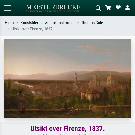
Hjem
Kunststiler
Amerikansk kunst
Thomas Cole
Utsikt over Firenze, 1837.
Standardsøk
KI-bildesøk
Søk etter kunstner, tittel eller stil – for
Beskriv scenen – for eksempel grønn
eksempel Monet, Stjernenatt,
eng, abstrakt med mye rødt, mørkt
impresjonisme, Hokusai-bølgen, akt.
oljemaleri, stående akt ved et tre.
Utsikt over Firenze, 1837.