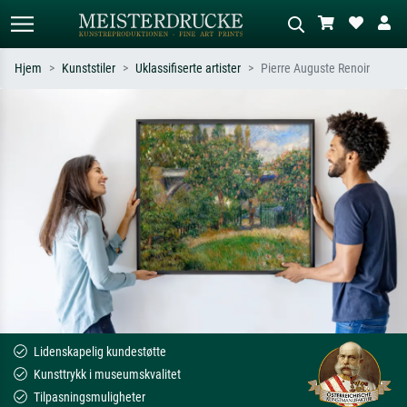
Hjem
Kunststiler
Uklassifiserte artister
Pierre Auguste Renoir
Standardsøk
KI-bildesøk
Søk etter kunstner, tittel eller stil – for
Beskriv scenen – for eksempel grønn
eksempel Monet, Stjernenatt,
eng, abstrakt med mye rødt, mørkt
impresjonisme, Hokusai-bølgen, akt.
oljemaleri, stående akt ved et tre.
Lidenskapelig kundestøtte
Kunsttrykk i museumskvalitet
Tilpasningsmuligheter