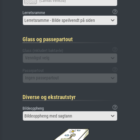
(Canvas Venezia)
Lerretsramme
Lerretsramme - Bilde speilvendt på siden
Glass og passepartout
Glass (inkludert baktavle)
Vennligst velg
Passepartout
Ingen passepartout
Diverse og ekstrautstyr
Bildeoppheng
Bildeoppheng med sagtann