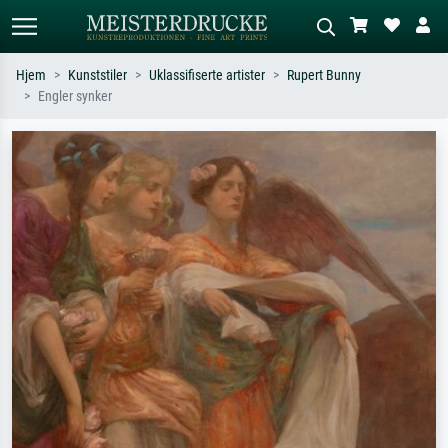
Hjem
Kunststiler
Uklassifiserte artister
Rupert Bunny
Engler synker
Standardsøk
KI-bildesøk
Søk etter kunstner, tittel eller stil – for
Beskriv scenen – for eksempel grønn
eksempel Monet, Stjernenatt,
eng, abstrakt med mye rødt, mørkt
impresjonisme, Hokusai-bølgen, akt.
oljemaleri, stående akt ved et tre.