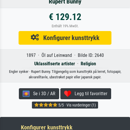
Rupert Bunny
€ 129.12
Enthält 19% MwSt.
Konfigurer kunsttrykk
1897 · Öl auf Leinwand · Bilde ID: 2640
Uklassifiserte artister
·
Religion
Engler synker · Rupert Bunny. Tilgjengelig som kunsttrykk på lerret, fotopapir,
akvarelltavle, ubestrøket papir eller japansk papir.
Se i 3D / AR
Legg til favoritter
5/5 · Vis vurderinger (1)
Konfigurer kunsttrykk