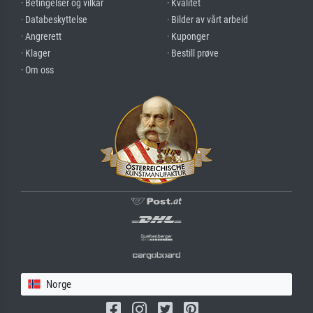
· Betingelser og vilkår
· Kvalitet
· Databeskyttelse
· Bilder av vårt arbeid
· Angrerett
· Kuponger
· Klager
· Bestill prøve
· Om oss
Norge