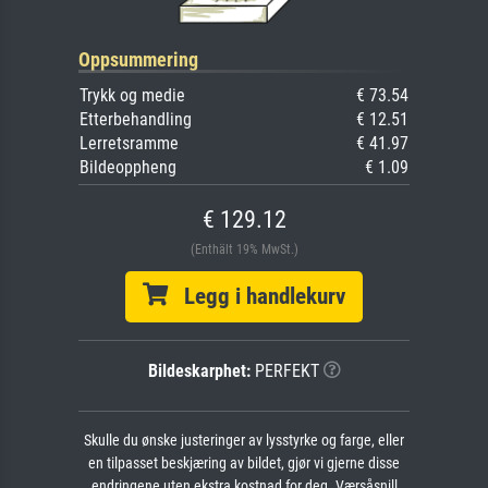
Oppsummering
Trykk og medie
€ 73.54
Etterbehandling
€ 12.51
Lerretsramme
€ 41.97
Bildeoppheng
€ 1.09
€ 129.12
(Enthält 19% MwSt.)
Legg i handlekurv
Bildeskarphet:
PERFEKT
Skulle du ønske justeringer av lysstyrke og farge, eller
en tilpasset beskjæring av bildet, gjør vi gjerne disse
endringene uten ekstra kostnad for deg. Værsåsnill