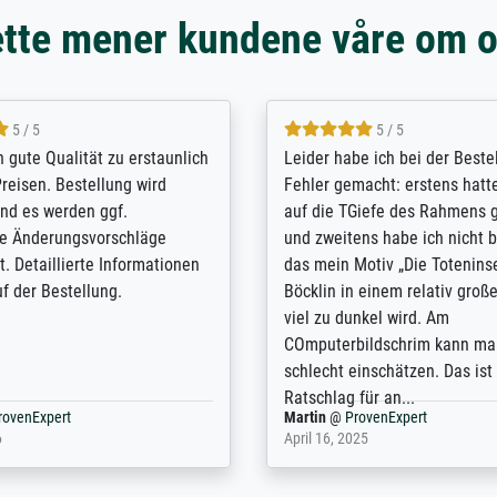
tte mener kundene våre om 
5 / 5
5 / 5
/ Highly recommended. The
The team at Meisterdrucke st
 ordering and payment process
meet its clients demands, an
shipping was efficient and
expert advice on how to obtai
self exceeds expectations. I
results for the prints request
n the UK and found the site
client. The company has a va
or a specific print - I am very
repertoire of prints to choose
with the service and the
will provide excellent service
regards to prints which are no
repertoire. Highly recommen
nExpert
Anonym
@
ProvenExpert
 2025
April 22, 2026