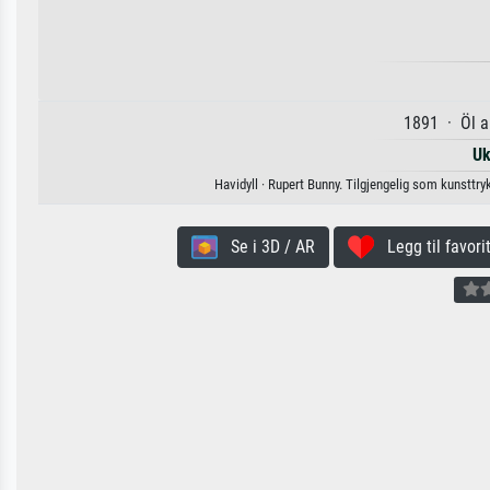
1891 · Öl a
Uk
Havidyll · Rupert Bunny. Tilgjengelig som kunsttrykk
Se i 3D / AR
Legg til favorit