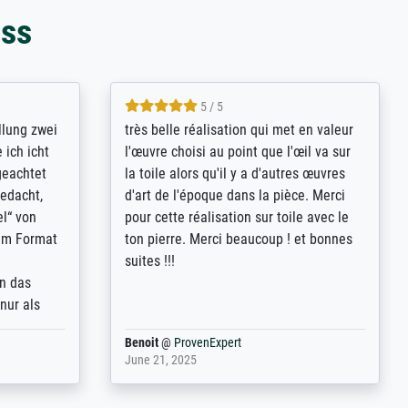
oss
5 / 5
rives to
eine große Auswahl an Bildern und
d provides
deren Reproduktionsmöglichkeiten;
n the best
wurde sehr gut durch die einzelnen
ed by the
Bestellkriterien geführt, verständliche
st
Erklärungen, z.B. mit Bilddarstellungen,
 from, and
werde auf jeden Fall meine guten
 also with
Erfahrungen weitergeben.
t in that
ded!
Anonym
@
ProvenExpert
May 13, 2026