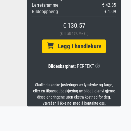
Lerretsramme
€ 42.35
Bildeoppheng
€ 1.09
€ 130.57
(Enthält 19% MwSt.)
Legg i handlekurv
Bildeskarphet:
PERFEKT
Skulle du ønske justeringer av lysstyrke og farge,
eller en tilpasset beskjæring av bildet, gjør vi gjerne
disse endringene uten ekstra kostnad for deg.
Værsåsnill ikke nøl med å kontakte oss.