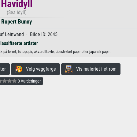
Havidyll
(Sea idyll)
Rupert Bunny
uf Leinwand · Bilde ID: 2645
lassifiserte artister
 på lerret, fotopapir, akvarelltavle, ubestrøket papir eller japansk papir.
ter
Velg veggfarge
Vis maleriet i et rom
0 Vurderinger