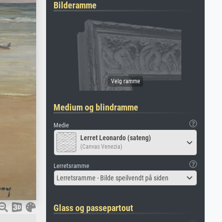
Bilderamme
Medium og blindramme
Medie
Lerret Leonardo (sateng)
(Canvas Venezia)
Lerretsramme
Lerretsramme - Bilde speilvendt på siden
Glass og passepartout