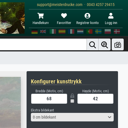
support@meisterdrucke.com · 0043 4257 29415
Handlekurv
Favoritter
Registrer konto
Logg inn
Konfigurer kunsttrykk
Bredde (Motiv, cm)
Høyde (Motiv, cm)
Ekstra bildekant
0 cm bildekant