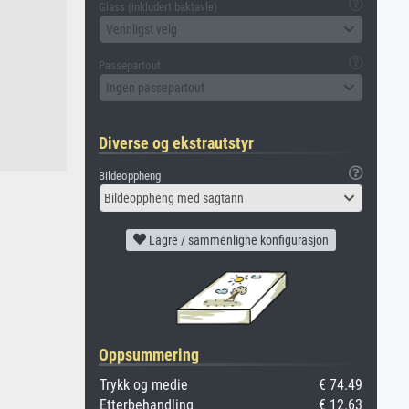
Glass (inkludert baktavle)
Vennligst velg
Passepartout
Ingen passepartout
Diverse og ekstrautstyr
Bildeoppheng
Bildeoppheng med sagtann
Lagre / sammenligne konfigurasjon
Oppsummering
Trykk og medie
€ 74.49
Etterbehandling
€ 12.63