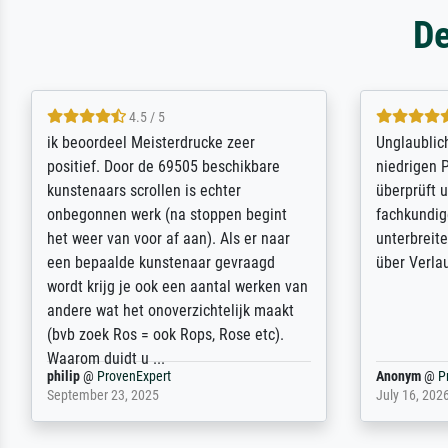
De
5 / 5
Die Zufriedenheit ist auch nicht dadurch
Excellent 
getrübt, dass das Bild entgegen einer
selection,
angegebenen Lieferanschrift (sollte
were easy, 
eine Überraschung für die normannische
the item it
Ehefrau sein zum Hochzeits- gleichzeitig
am based i
auch Geburtstag sein) doch nach zu
searching f
Hause zugestellt wurde.
impressed 
quality.
Jürgen
@
ProvenExpert
SJL
@
Prove
April 22, 2026
December 2,