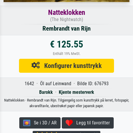
Natteklokken
(The Nightwatch)
Rembrandt van Rijn
€ 125.55
Enthält 19% MwSt.
Konfigurer kunsttrykk
1642 · Öl auf Leinwand · Bilde ID: 676793
Barokk
·
Kjente mesterverk
Natteklokken · Rembrandt van Rijn. Tilgjengelig som kunsttrykk på lerret, fotopapir,
akvarelltavle, ubestrøket papir eller japansk papir.
Se i 3D / AR
Legg til favoritter