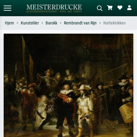
Hjem
Kunststiler
Barokk
Rembrandt van Rijn
Natteklokken
Standardsøk
KI-bildesøk
Søk etter kunstner, tittel eller stil – for
Beskriv scenen – for eksempel grønn
eksempel Monet, Stjernenatt,
eng, abstrakt med mye rødt, mørkt
impresjonisme, Hokusai-bølgen, akt.
oljemaleri, stående akt ved et tre.