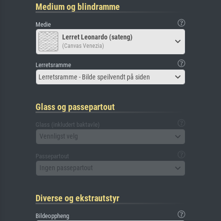
Medium og blindramme
Medie
Lerret Leonardo (sateng)
(Canvas Venezia)
Lerretsramme
Lerretsramme - Bilde speilvendt på siden
Glass og passepartout
Glass (inkludert baktavle)
Vennligst velg
Passepartout
Ingen passepartout
Diverse og ekstrautstyr
Bildeoppheng