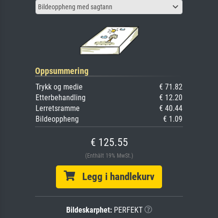
Bildeoppheng med sagtann
Oppsummering
Trykk og medie
€ 71.82
Etterbehandling
€ 12.20
Lerretsramme
€ 40.44
Bildeoppheng
€ 1.09
€ 125.55
(Enthält 19% MwSt.)
Legg i handlekurv
Bildeskarphet:
PERFEKT