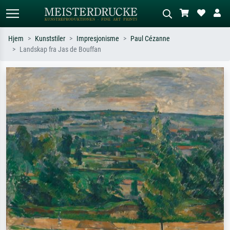
Hjem
Kunststiler
Impresjonisme
Paul Cézanne
Landskap fra Jas de Bouffan
Standardsøk
KI-bildesøk
Søk etter kunstner, tittel eller stil – for
Beskriv scenen – for eksempel grønn
eksempel Monet, Stjernenatt,
eng, abstrakt med mye rødt, mørkt
impresjonisme, Hokusai-bølgen, akt.
oljemaleri, stående akt ved et tre.