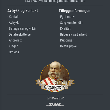
+43 4257 29415 · office@meisterdrucke.com
Avtrykk og kontakt
Tilleggsinformasjon
· Kontakt
· Eget motiv
· Avtrykk
· Selg kunsten din
· Betingelser og vilkår
· Kvalitet
· Databeskyttelse
· Bilder av vårt arbeid
· Angrerett
· Kuponger
· Klager
· Bestill prøve
· Om oss