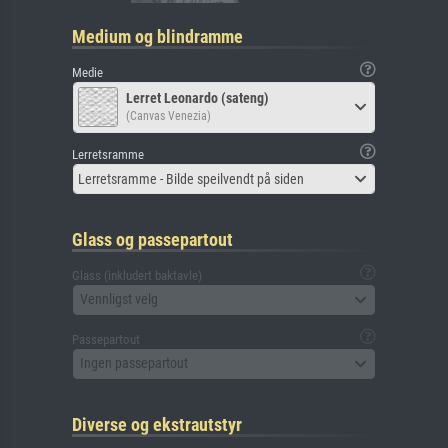
Medium og blindramme
Medie
Lerret Leonardo (sateng)
(Canvas Venezia)
Lerretsramme
Lerretsramme - Bilde speilvendt på siden
Glass og passepartout
Glass (inkludert baktavle)
Vennligst velg
Passepartout
Ingen passepartout
Diverse og ekstrautstyr