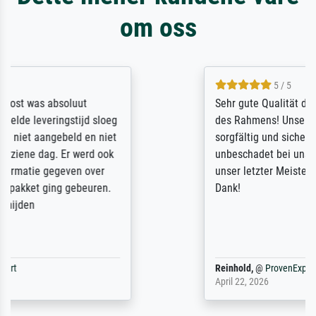
om oss
5 / 5
Sehr gute Qualität des Leinwanddrucks und
des Rahmens! Unser Bild wurde sehr
sorgfältig und sicher verpackt, so dass es
unbeschadet bei uns ankam. Es wird nicht
unser letzter Meisterdruck sein. Vielen
Dank!
Reinhold,
@
ProvenExpert
April 22, 2026