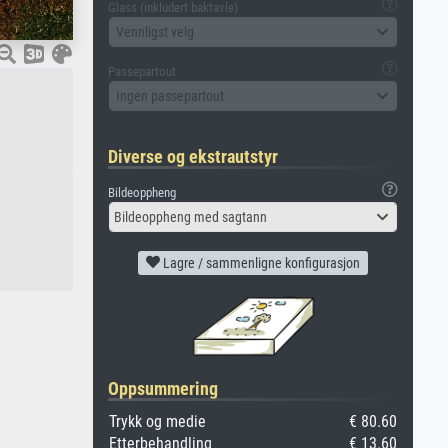
Glass (inkludert baktavle)
Vennligst velg
Passepartout
Ingen passepartout
Diverse og ekstrautstyr
Bildeoppheng
Bildeoppheng med sagtann
Lagre / sammenligne konfigurasjon
Oppsummering
Trykk og medie
€ 80.60
Etterbehandling
€ 13.60