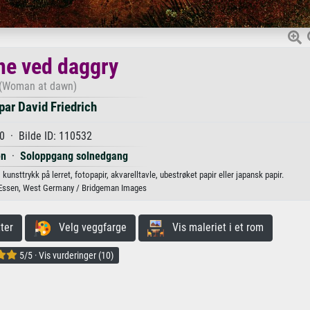
ne ved daggry
(Woman at dawn)
ar David Friedrich
0 · Bilde ID: 110532
en
·
Soloppgang solnedgang
kunsttrykk på lerret, fotopapir, akvarelltavle, ubestrøket papir eller japansk papir.
ssen, West Germany / Bridgeman Images
ter
Velg veggfarge
Vis maleriet i et rom
5/5 · Vis vurderinger (10)