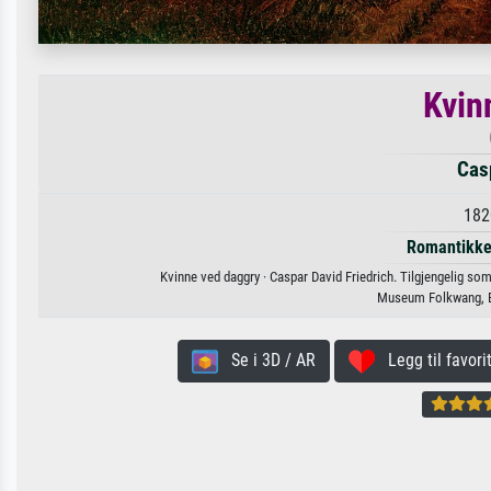
Kvin
Casp
182
Romantikk
Kvinne ved daggry · Caspar David Friedrich. Tilgjengelig som 
Museum Folkwang, E
Se i 3D / AR
Legg til favorit