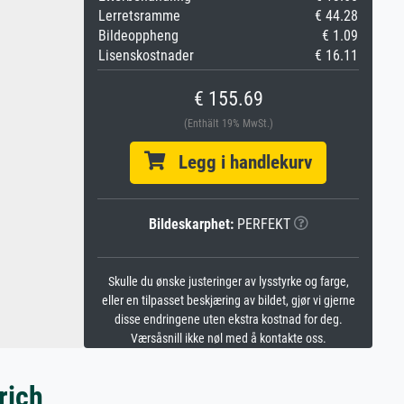
Lerretsramme
€ 44.28
Bildeoppheng
€ 1.09
Lisenskostnader
€ 16.11
€ 155.69
(Enthält 19% MwSt.)
Legg i handlekurv
Bildeskarphet:
PERFEKT
Skulle du ønske justeringer av lysstyrke og farge,
eller en tilpasset beskjæring av bildet, gjør vi gjerne
disse endringene uten ekstra kostnad for deg.
Værsåsnill ikke nøl med å kontakte oss.
rich