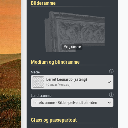
Bilderamme
Medium og blindramme
Medie
Lerret Leonardo (sateng)
(Canvas Venezia)
Lerretsramme
Lerretsramme - Bilde speilvendt på siden
Glass og passepartout