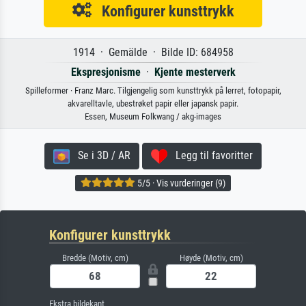
Konfigurer kunsttrykk
1914 · Gemälde · Bilde ID: 684958
Ekspresjonisme
·
Kjente mesterverk
Spilleformer · Franz Marc. Tilgjengelig som kunsttrykk på lerret, fotopapir,
akvarelltavle, ubestrøket papir eller japansk papir.
Essen, Museum Folkwang / akg-images
Se i 3D / AR
Legg til favoritter
5/5 · Vis vurderinger (9)
Konfigurer kunsttrykk
Bredde (Motiv, cm)
Høyde (Motiv, cm)
Ekstra bildekant