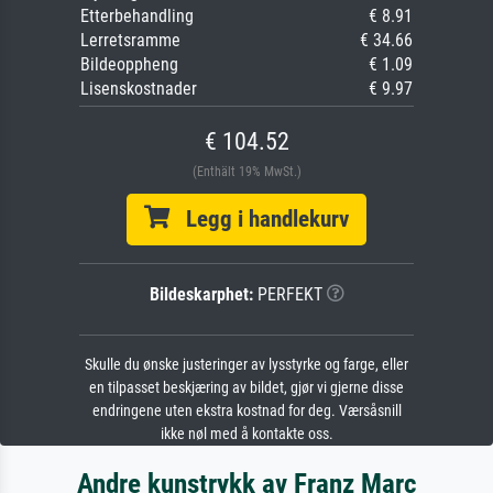
Etterbehandling
€ 8.91
Lerretsramme
€ 34.66
Bildeoppheng
€ 1.09
Lisenskostnader
€ 9.97
€ 104.52
(Enthält 19% MwSt.)
Legg i handlekurv
Bildeskarphet:
PERFEKT
Skulle du ønske justeringer av lysstyrke og farge, eller
en tilpasset beskjæring av bildet, gjør vi gjerne disse
endringene uten ekstra kostnad for deg. Værsåsnill
ikke nøl med å kontakte oss.
Andre kunstrykk av Franz Marc