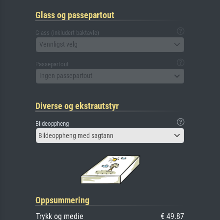
Glass og passepartout
Glass (inkludert baktavle)
Vennligst velg
Passepartout
Ingen passepartout
Diverse og ekstrautstyr
Bildeoppheng
Bildeoppheng med sagtann
Oppsummering
Trykk og medie
€ 49.87