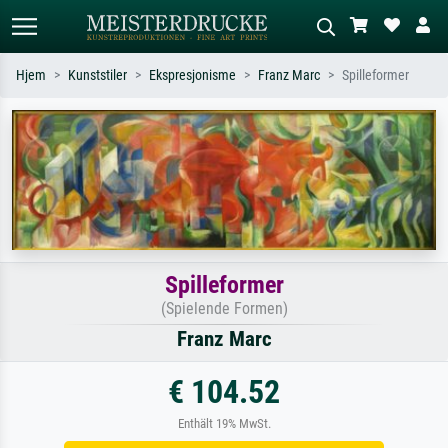
Hjem
Kunststiler
Ekspresjonisme
Franz Marc
Spilleformer
Standardsøk
KI-bildesøk
Søk etter kunstner, tittel eller stil – for
Beskriv scenen – for eksempel grønn
eksempel Monet, Stjernenatt,
eng, abstrakt med mye rødt, mørkt
impresjonisme, Hokusai-bølgen, akt.
oljemaleri, stående akt ved et tre.
Spilleformer
(Spielende Formen)
Franz Marc
€ 104.52
Enthält 19% MwSt.