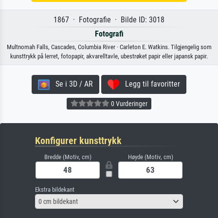
1867 · Fotografie · Bilde ID: 3018
Fotografi
Multnomah Falls, Cascades, Columbia River · Carleton E. Watkins. Tilgjengelig som
kunsttrykk på lerret, fotopapir, akvarelltavle, ubestrøket papir eller japansk papir.
Se i 3D / AR
Legg til favoritter
0 Vurderinger
Konfigurer kunsttrykk
Bredde (Motiv, cm)
Høyde (Motiv, cm)
Ekstra bildekant
0 cm bildekant