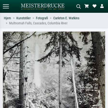
Hjem
Kunststiler
Fotografi
Carleton E. Watkins
Multnomah Falls, Cascades, Columbia River
Standardsøk
KI-bildesøk
Søk etter kunstner, tittel eller stil – for
Beskriv scenen – for eksempel grønn
eksempel Monet, Stjernenatt,
eng, abstrakt med mye rødt, mørkt
impresjonisme, Hokusai-bølgen, akt.
oljemaleri, stående akt ved et tre.