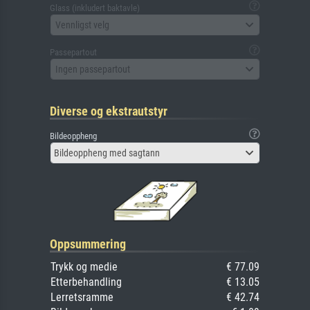
Glass (inkludert baktavle)
Vennligst velg
Passepartout
Ingen passepartout
Diverse og ekstrautstyr
Bildeoppheng
Bildeoppheng med sagtann
Oppsummering
Trykk og medie
€ 77.09
Etterbehandling
€ 13.05
Lerretsramme
€ 42.74