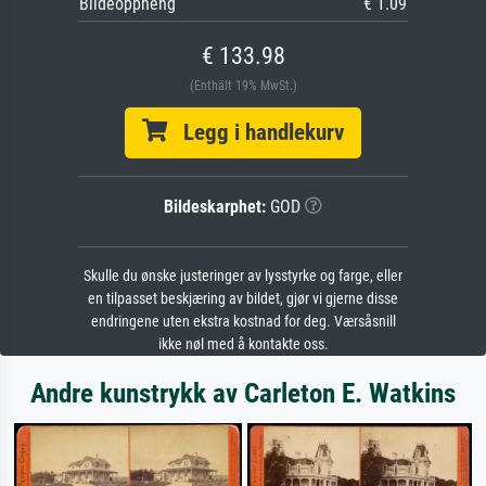
Bildeoppheng
€ 1.09
€ 133.98
(Enthält 19% MwSt.)
Legg i handlekurv
Bildeskarphet:
GOD
Skulle du ønske justeringer av lysstyrke og farge, eller
en tilpasset beskjæring av bildet, gjør vi gjerne disse
endringene uten ekstra kostnad for deg. Værsåsnill
ikke nøl med å kontakte oss.
Andre kunstrykk av Carleton E. Watkins