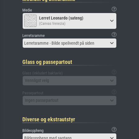
Medie
Lerret Leonardo (sateng)
(Canvas Venezia)
Lerretsramme
Lerretsramme - Bilde speilvendt på siden
Glass og passepartout
Glass (inkludert baktavle)
Vennligst velg
Passepartout
Ingen passepartout
Diverse og ekstrautstyr
Bildeoppheng
Bildeoppheng med sagtann