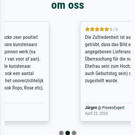
om oss
5 / 5
Die Zufriedenheit ist auch nicht dadurch
getrübt, dass das Bild entgegen einer
angegebenen Lieferanschrift (sollte eine
Überraschung für die normannische
Ehefrau sein zum Hochzeits- gleichzeitig
auch Geburtstag sein) doch nach zu Hause
zugestellt wurde.
Jürgen
@
ProvenExpert
April 22, 2026