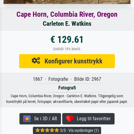
Cape Horn, Columbia River, Oregon
Carleton E. Watkins
€ 129.61
Enthält 19% MwSt.
Konfigurer kunsttrykk
1867 · Fotografie · Bilde ID: 2967
Fotografi
Cape Horn, Columbia River, Oregon · Carleton E. Watkins. Tilgjengelig som
kunsttrykk på lerret, fotopapir, akvarelltavle, ubestrøket papir eller japansk papir.
Se i 3D / AR
Legg til favoritter
5/5 · Vis vurderinger (1)