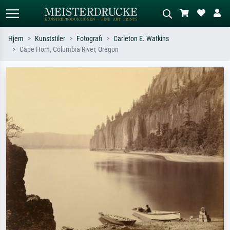
Hjem
Kunststiler
Fotografi
Carleton E. Watkins
Cape Horn, Columbia River, Oregon
Standardsøk
KI-bildesøk
Søk etter kunstner, tittel eller stil – for
Beskriv scenen – for eksempel grønn
eksempel Monet, Stjernenatt,
eng, abstrakt med mye rødt, mørkt
impresjonisme, Hokusai-bølgen, akt.
oljemaleri, stående akt ved et tre.