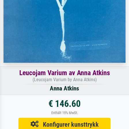
Leucojam Varium av Anna Atkins
(Leucojam Varium by Anna Atkins)
Anna Atkins
€ 146.60
Enthält 19% MwSt.
Konfigurer kunsttrykk