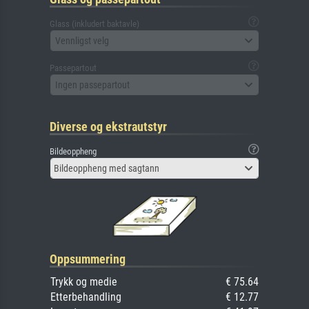
Glass (inkludert baktavle)
Vennligst velg
Passepartout
Ingen passepartout
Diverse og ekstrautstyr
Bildeoppheng
Bildeoppheng med sagtann
Oppsummering
Trykk og medie
€ 75.64
Etterbehandling
€ 12.77