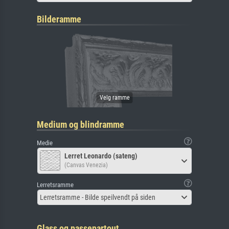
Bilderamme
Medium og blindramme
Medie
Lerret Leonardo (sateng)
(Canvas Venezia)
Lerretsramme
Lerretsramme - Bilde speilvendt på siden
Glass og passepartout