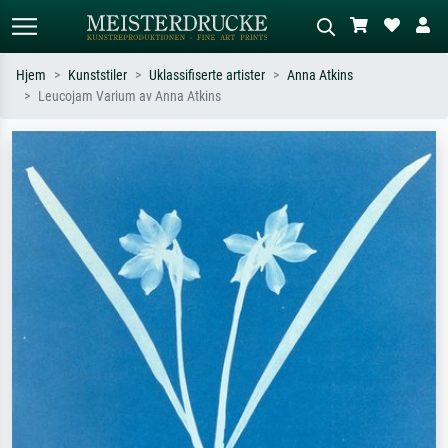
Hjem
Kunststiler
Uklassifiserte artister
Anna Atkins
Leucojam Varium av Anna Atkins
Standardsøk
KI-bildesøk
Søk etter kunstner, tittel eller stil – for
Beskriv scenen – for eksempel grønn
eksempel Monet, Stjernenatt,
eng, abstrakt med mye rødt, mørkt
impresjonisme, Hokusai-bølgen, akt.
oljemaleri, stående akt ved et tre.