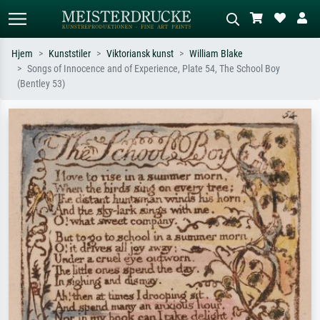
Hjem
Kunststiler
Viktoriansk kunst
William Blake
Songs of Innocence and of Experience, Plate 54, The School Boy
Standardsøk
KI-bildesøk
(Bentley 53)
Søk etter kunstner, tittel eller stil – for
Beskriv scenen – for eksempel grønn
eksempel Monet, Stjernenatt,
eng, abstrakt med mye rødt, mørkt
impresjonisme, Hokusai-bølgen, akt.
oljemaleri, stående akt ved et tre.