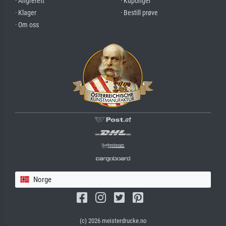
· Angrerett
· Kuponger
· Klager
· Bestill prøve
· Om oss
Norge
(c) 2026 meisterdrucke.no