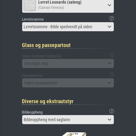
Lerret Leonardo (sateng)
(Canvas Venezia)
Lerretsramme
Lerretsramme - Bilde speilvendt på siden
Glass og passepartout
Glass (inkludert baktavle)
Vennligst velg
Passepartout
Ingen passepartout
Diverse og ekstrautstyr
Bildeoppheng
Bildeoppheng med sagtann