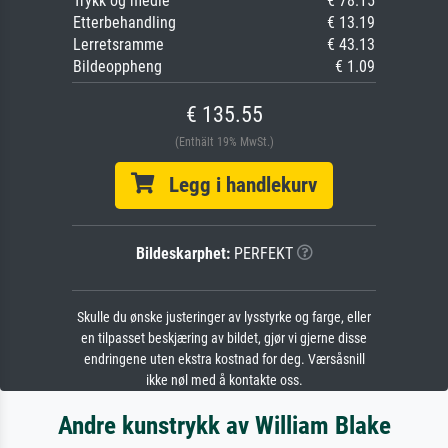
Trykk og medie
€ 78.15
Etterbehandling
€ 13.19
Lerretsramme
€ 43.13
Bildeoppheng
€ 1.09
€ 135.55
(Enthält 19% MwSt.)
Legg i handlekurv
Bildeskarphet:
PERFEKT
Skulle du ønske justeringer av lysstyrke og farge, eller
en tilpasset beskjæring av bildet, gjør vi gjerne disse
endringene uten ekstra kostnad for deg. Værsåsnill
ikke nøl med å kontakte oss.
Andre kunstrykk av William Blake