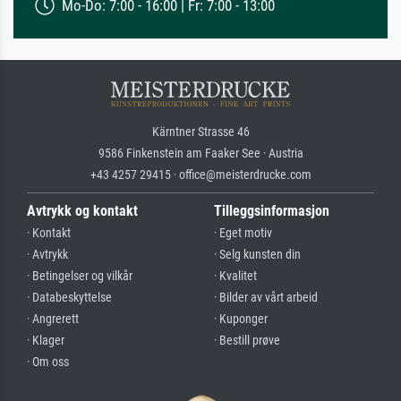
Mo-Do: 7:00 - 16:00 | Fr: 7:00 - 13:00
Kärntner Strasse 46
9586 Finkenstein am Faaker See · Austria
+43 4257 29415 · office@meisterdrucke.com
Avtrykk og kontakt
Tilleggsinformasjon
· Kontakt
· Eget motiv
· Avtrykk
· Selg kunsten din
· Betingelser og vilkår
· Kvalitet
· Databeskyttelse
· Bilder av vårt arbeid
· Angrerett
· Kuponger
· Klager
· Bestill prøve
· Om oss