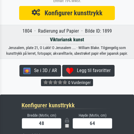
Enthält 19% MwSt.
Konfigurer kunsttrykk
1804 · Radierung auf Papier · Bilde ID: 1899
Viktoriansk kunst
Jerusalem, plate 21, O Lukk! O Jerusalem .... · William Blake. Tilgjengelig som
kunsttrykk på lerret, fotopapir, akvarelltavle, ubestrøket papir eller japansk papir.
Se i 3D / AR
Legg til favoritter
0 Vurderinger
Konfigurer kunsttrykk
Bredde (Motiv, cm)
Høyde (Motiv, cm)