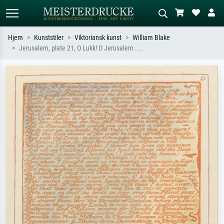
Hjem
Kunststiler
Viktoriansk kunst
William Blake
Jerusalem, plate 21, O Lukk! O Jerusalem ....
Standardsøk
KI-bildesøk
Søk etter kunstner, tittel eller stil – for
Beskriv scenen – for eksempel grønn
eksempel Monet, Stjernenatt,
eng, abstrakt med mye rødt, mørkt
impresjonisme, Hokusai-bølgen, akt.
oljemaleri, stående akt ved et tre.