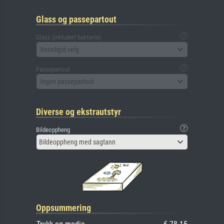
Glass og passepartout
Glass (inkludert baktavle)
Vennligst velg
Passepartout
Ingen passepartout
Diverse og ekstrautstyr
Bildeoppheng
Bildeoppheng med sagtann
Oppsummering