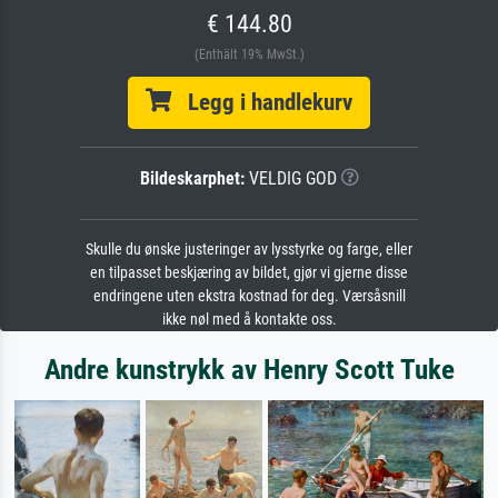
€ 144.80
(Enthält 19% MwSt.)
Legg i handlekurv
Bildeskarphet:
VELDIG GOD
Skulle du ønske justeringer av lysstyrke og farge, eller
en tilpasset beskjæring av bildet, gjør vi gjerne disse
endringene uten ekstra kostnad for deg. Værsåsnill
ikke nøl med å kontakte oss.
Andre kunstrykk av Henry Scott Tuke