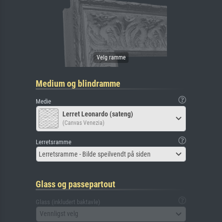
Medium og blindramme
Medie
Lerret Leonardo (sateng)
(Canvas Venezia)
Lerretsramme
Lerretsramme - Bilde speilvendt på siden
Glass og passepartout
Glass (inkludert baktavle)
Vennligst velg