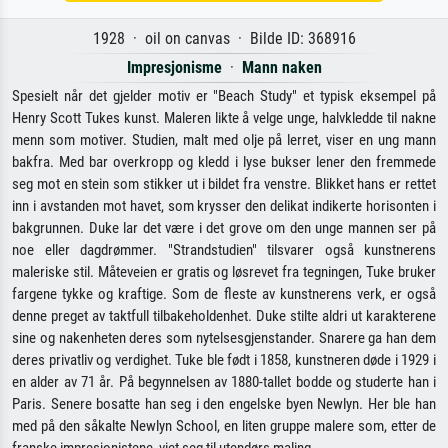
1928 · oil on canvas · Bilde ID: 368916
Impresjonisme
·
Mann naken
Spesielt når det gjelder motiv er "Beach Study" et typisk eksempel på
Henry Scott Tukes kunst. Maleren likte å velge unge, halvkledde til nakne
menn som motiver. Studien, malt med olje på lerret, viser en ung mann
bakfra. Med bar overkropp og kledd i lyse bukser lener den fremmede
seg mot en stein som stikker ut i bildet fra venstre. Blikket hans er rettet
inn i avstanden mot havet, som krysser den delikat indikerte horisonten i
bakgrunnen. Duke lar det være i det grove om den unge mannen ser på
noe eller dagdrømmer. "Strandstudien" tilsvarer også kunstnerens
maleriske stil. Måteveien er gratis og løsrevet fra tegningen, Tuke bruker
fargene tykke og kraftige. Som de fleste av kunstnerens verk, er også
denne preget av taktfull tilbakeholdenhet. Duke stilte aldri ut karakterene
sine og nakenheten deres som nytelsesgjenstander. Snarere ga han dem
deres privatliv og verdighet. Tuke ble født i 1858, kunstneren døde i 1929 i
en alder av 71 år. På begynnelsen av 1880-tallet bodde og studerte han i
Paris. Senere bosatte han seg i den engelske byen Newlyn. Her ble han
med på den såkalte Newlyn School, en liten gruppe malere som, etter de
franske impresjonistene, viet seg til utendørs maling.