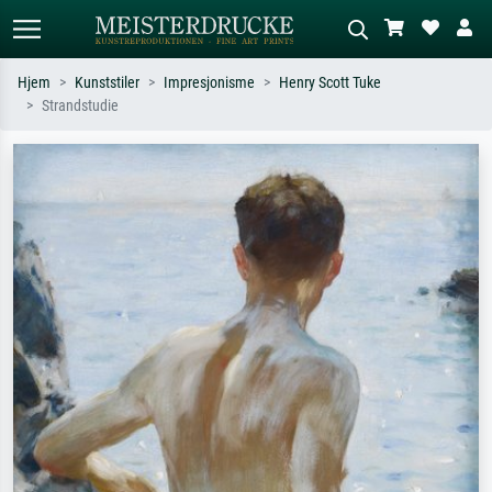
Hjem
Kunststiler
Impresjonisme
Henry Scott Tuke
Strandstudie
Standardsøk
KI-bildesøk
Søk etter kunstner, tittel eller stil – for
Beskriv scenen – for eksempel grønn
eksempel Monet, Stjernenatt,
eng, abstrakt med mye rødt, mørkt
impresjonisme, Hokusai-bølgen, akt.
oljemaleri, stående akt ved et tre.