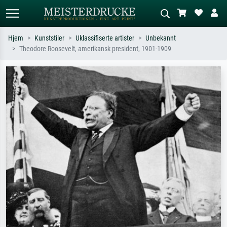
Hjem
Kunststiler
Uklassifiserte artister
Unbekannt
Theodore Roosevelt, amerikansk president, 1901-1909
Standardsøk
KI-bildesøk
Søk etter kunstner, tittel eller stil – for
Beskriv scenen – for eksempel grønn
eksempel Monet, Stjernenatt,
eng, abstrakt med mye rødt, mørkt
impresjonisme, Hokusai-bølgen, akt.
oljemaleri, stående akt ved et tre.