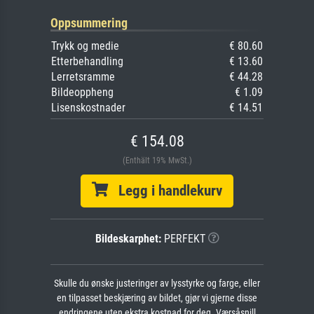
Oppsummering
Trykk og medie
€ 80.60
Etterbehandling
€ 13.60
Lerretsramme
€ 44.28
Bildeoppheng
€ 1.09
Lisenskostnader
€ 14.51
€ 154.08
(Enthält 19% MwSt.)
Legg i handlekurv
Bildeskarphet:
PERFEKT
Skulle du ønske justeringer av lysstyrke og farge, eller
en tilpasset beskjæring av bildet, gjør vi gjerne disse
endringene uten ekstra kostnad for deg. Værsåsnill