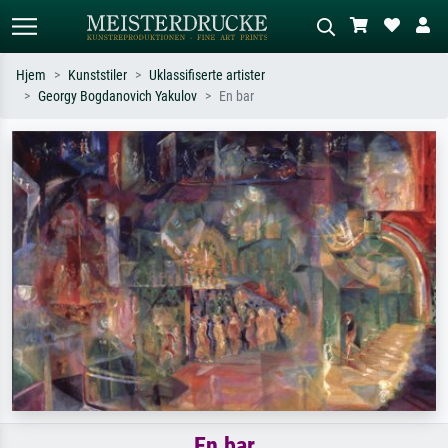
Hjem
Kunststiler
Uklassifiserte artister
Georgy Bogdanovich Yakulov
En bar
Standardsøk
KI-bildesøk
Søk etter kunstner, tittel eller stil – for
Beskriv scenen – for eksempel grønn
eksempel Monet, Stjernenatt,
eng, abstrakt med mye rødt, mørkt
impresjonisme, Hokusai-bølgen, akt.
oljemaleri, stående akt ved et tre.
En bar