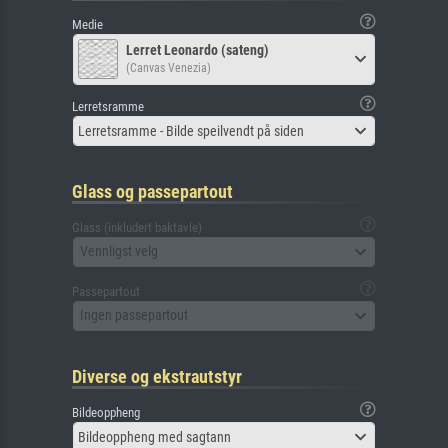
Medie
Lerret Leonardo (sateng)
(Canvas Venezia)
Lerretsramme
Lerretsramme - Bilde speilvendt på siden
Glass og passepartout
Glass (inkludert baktavle)
Vennligst velg
Passepartout
Ingen passepartout
Diverse og ekstrautstyr
Bildeoppheng
Bildeoppheng med sagtann