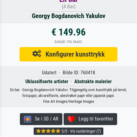
(A Bar)
Georgy Bogdanovich Yakulov
€ 149.96
Enthält 19% MwSt.
Konfigurer kunsttrykk
Udatert · Bilde ID: 760418
Uklassifiserte artister
·
Abstrakte malerier
En bar · Georgy Bogdanovich Yakulov. Tilgjengelig som kunsttrykk på lerret,
fotopapir, akvarelltavle, ubestrøket papir eller japansk papir.
Fine Art Images/Heritage Images
Se i 3D / AR
Legg til favoritter
5/5 · Vis vurderinger (7)