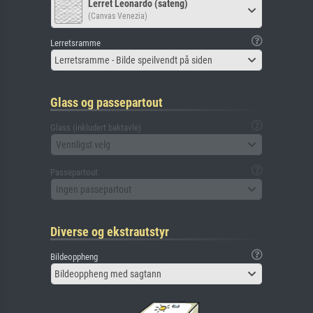
Lerret Leonardo (sateng)
(Canvas Venezia)
Lerretsramme
Lerretsramme - Bilde speilvendt på siden
Glass og passepartout
Glass (inkludert baktavle)
Vennligst velg
Passepartout
Ingen passepartout
Diverse og ekstrautstyr
Bildeoppheng
Bildeoppheng med sagtann