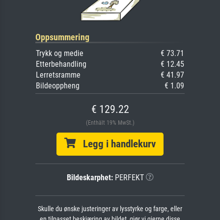
Oppsummering
Trykk og medie
€ 73.71
Etterbehandling
€ 12.45
Lerretsramme
€ 41.97
Bildeoppheng
€ 1.09
€ 129.22
(Enthält 19% MwSt.)
Legg i handlekurv
Bildeskarphet:
PERFEKT
Skulle du ønske justeringer av lysstyrke og farge, eller
en tilpasset beskjæring av bildet, gjør vi gjerne disse