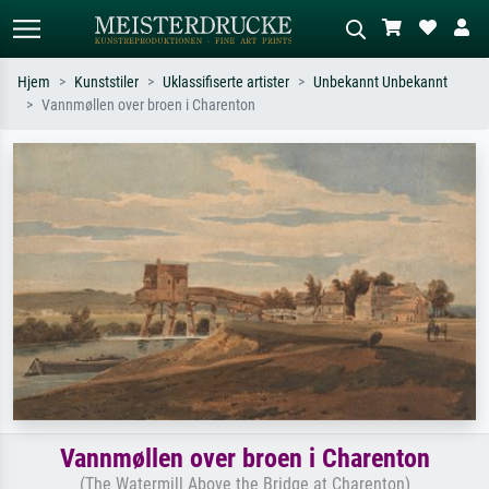
Hjem
Kunststiler
Uklassifiserte artister
Unbekannt Unbekannt
Vannmøllen over broen i Charenton
Standardsøk
KI-bildesøk
Søk etter kunstner, tittel eller stil – for
Beskriv scenen – for eksempel grønn
eksempel Monet, Stjernenatt,
eng, abstrakt med mye rødt, mørkt
impresjonisme, Hokusai-bølgen, akt.
oljemaleri, stående akt ved et tre.
Vannmøllen over broen i Charenton
(The Watermill Above the Bridge at Charenton)