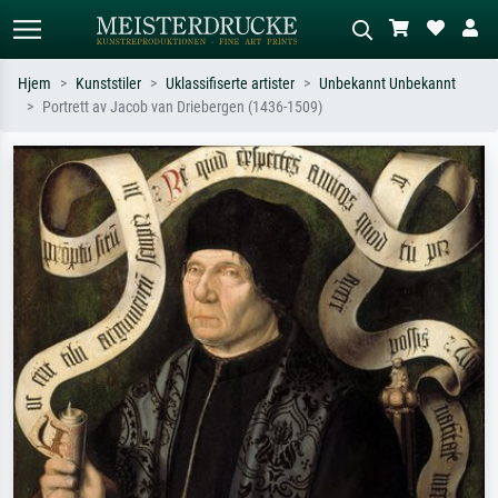
Hjem
Kunststiler
Uklassifiserte artister
Unbekannt Unbekannt
Portrett av Jacob van Driebergen (1436-1509)
Standardsøk
KI-bildesøk
Søk etter kunstner, tittel eller stil – for
Beskriv scenen – for eksempel grønn
eksempel Monet, Stjernenatt,
eng, abstrakt med mye rødt, mørkt
impresjonisme, Hokusai-bølgen, akt.
oljemaleri, stående akt ved et tre.