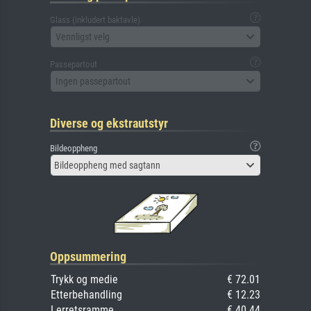
Glass (inkludert baktavle)
Vennligst velg
Passepartout
Ingen passepartout
Diverse og ekstrautstyr
Bildeoppheng
Bildeoppheng med sagtann
Oppsummering
Trykk og medie
€ 72.01
Etterbehandling
€ 12.23
Lerretsramme
€ 40.44