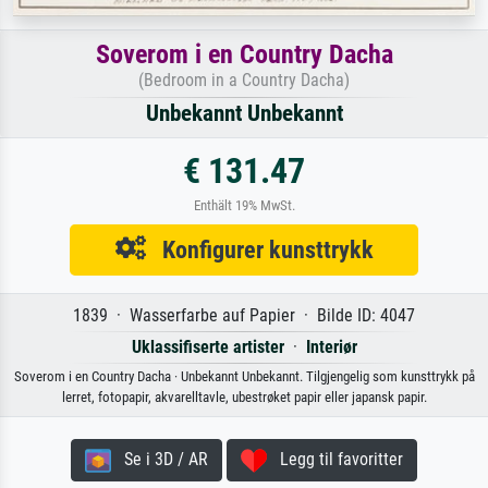
Soverom i en Country Dacha
(Bedroom in a Country Dacha)
Unbekannt Unbekannt
€ 131.47
Enthält 19% MwSt.
Konfigurer kunsttrykk
1839 · Wasserfarbe auf Papier · Bilde ID: 4047
Uklassifiserte artister
·
Interiør
Soverom i en Country Dacha · Unbekannt Unbekannt. Tilgjengelig som kunsttrykk på
lerret, fotopapir, akvarelltavle, ubestrøket papir eller japansk papir.
Se i 3D / AR
Legg til favoritter