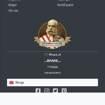
· Klager
· Bestill prøve
· Om oss
Norge
(c) 2026 meisterdrucke.no