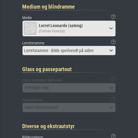
Medium og blindramme
Medie
Lerret Leonardo (sateng)
(Canvas Venezia)
Lerretsramme
Lerretsramme - Bilde speilvendt på siden
Glass og passepartout
Glass (inkludert baktavle)
Vennligst velg
Passepartout
Ingen passepartout
Diverse og ekstrautstyr
Bildeoppheng