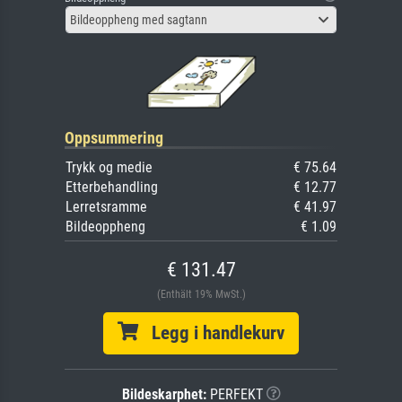
Bildeoppheng med sagtann
Oppsummering
Trykk og medie
€ 75.64
Etterbehandling
€ 12.77
Lerretsramme
€ 41.97
Bildeoppheng
€ 1.09
€ 131.47
(Enthält 19% MwSt.)
Legg i handlekurv
Bildeskarphet:
PERFEKT