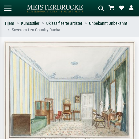
Hjem
Kunststiler
Uklassifiserte artister
Unbekannt Unbekannt
Soverom i en Country Dacha
Standardsøk
KI-bildesøk
Søk etter kunstner, tittel eller stil – for
Beskriv scenen – for eksempel grønn
eksempel Monet, Stjernenatt,
eng, abstrakt med mye rødt, mørkt
impresjonisme, Hokusai-bølgen, akt.
oljemaleri, stående akt ved et tre.