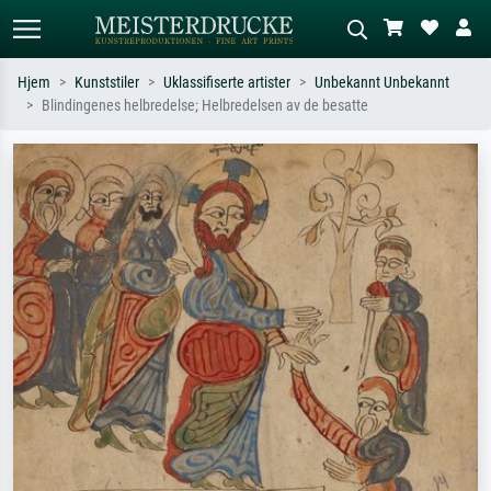
Hjem
Kunststiler
Uklassifiserte artister
Unbekannt Unbekannt
Blindingenes helbredelse; Helbredelsen av de besatte
Standardsøk
KI-bildesøk
Søk etter kunstner, tittel eller stil – for
Beskriv scenen – for eksempel grønn
eksempel Monet, Stjernenatt,
eng, abstrakt med mye rødt, mørkt
impresjonisme, Hokusai-bølgen, akt.
oljemaleri, stående akt ved et tre.