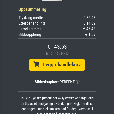
Oppsummering
Trykk og medie
€ 82.98
Etterbehandling
€ 14.02
Lerretsramme
€ 45.43
Bildeoppheng
€ 1.09
€ 143.53
(Enthält 19% MwSt.)
Legg i handlekurv
Bildeskarphet:
PERFEKT
Skulle du ønske justeringer av lysstyrke og farge, eller
en tilpasset beskjæring av bildet, gjør vi gjerne disse
endringene uten ekstra kostnad for deg. Værsåsnill