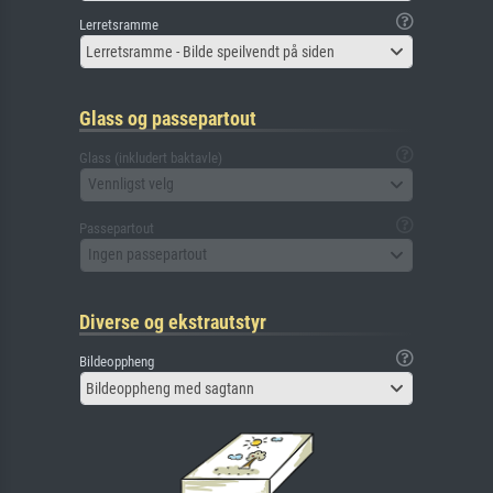
Lerretsramme
Lerretsramme - Bilde speilvendt på siden
Glass og passepartout
Glass (inkludert baktavle)
Vennligst velg
Passepartout
Ingen passepartout
Diverse og ekstrautstyr
Bildeoppheng
Bildeoppheng med sagtann