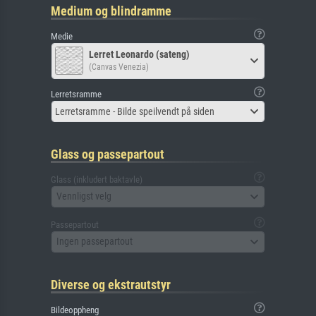
Medium og blindramme
Medie
Lerret Leonardo (sateng)
(Canvas Venezia)
Lerretsramme
Lerretsramme - Bilde speilvendt på siden
Glass og passepartout
Glass (inkludert baktavle)
Vennligst velg
Passepartout
Ingen passepartout
Diverse og ekstrautstyr
Bildeoppheng