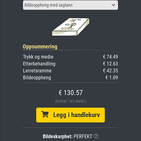
Bildeoppheng med sagtann
Oppsummering
Trykk og medie
€ 74.49
Etterbehandling
€ 12.63
Lerretsramme
€ 42.35
Bildeoppheng
€ 1.09
€ 130.57
(Enthält 19% MwSt.)
Legg i handlekurv
Bildeskarphet:
PERFEKT