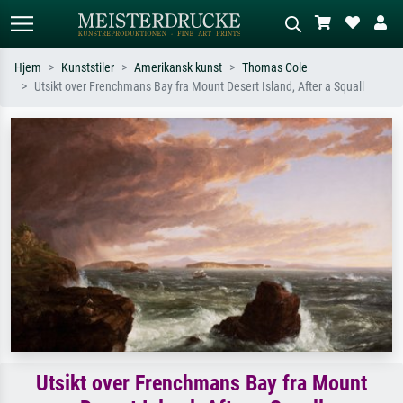
Hjem
Kunststiler
Amerikansk kunst
Thomas Cole
Utsikt over Frenchmans Bay fra Mount Desert Island, After a Squall
Standardsøk
KI-bildesøk
Søk etter kunstner, tittel eller stil – for
Beskriv scenen – for eksempel grønn
eksempel Monet, Stjernenatt,
eng, abstrakt med mye rødt, mørkt
impresjonisme, Hokusai-bølgen, akt.
oljemaleri, stående akt ved et tre.
Utsikt over Frenchmans Bay fra Mount