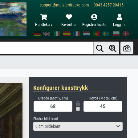
support@meisterdrucke.com · 0043 4257 29415
Handlekurv
Favoritter
Registrer konto
Logg inn
Konfigurer kunsttrykk
Bredde (Motiv, cm)
Høyde (Motiv, cm)
Ekstra bildekant
0 cm bildekant