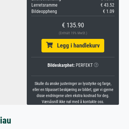
Lerretsramme
€ 43.52
Bildeoppheng
€ 1.09
€ 135.90
(Enthält 19% MwSt.)
Legg i handlekurv
Bildeskarphet:
PERFEKT
Skulle du ønske justeringer av lysstyrke og farge,
eller en tilpasset beskjæring av bildet, gjør vi gjerne
disse endringene uten ekstra kostnad for deg.
Værsåsnill ikke nøl med å kontakte oss.
iau