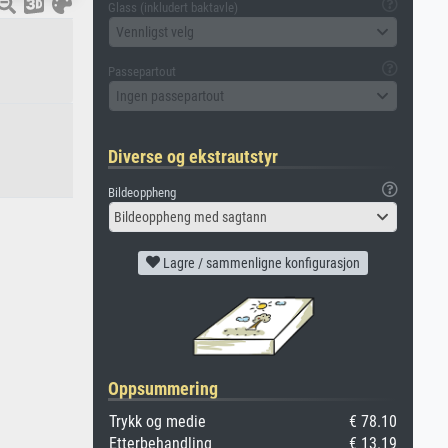
Glass (inkludert baktavle)
Vennligst velg
Passepartout
Ingen passepartout
Diverse og ekstrautstyr
Bildeoppheng
Bildeoppheng med sagtann
Lagre / sammenligne konfigurasjon
Oppsummering
Trykk og medie
€ 78.10
Etterbehandling
€ 13.19