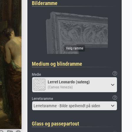
Bilderamme
Medium og blindramme
Medie
Lerret Leonardo (sateng)
(Canvas Venezia)
Lerretsramme
Lerretsramme - Bilde speilvendt på siden
Glass og passepartout