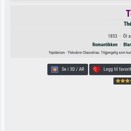
T
Thé
1853 · Öl a
Romantikken
·
Bla
Tepidarium · Théodore Chassériau. Tilgjengelig som kunstt
Se i 3D / AR
Legg til favorit