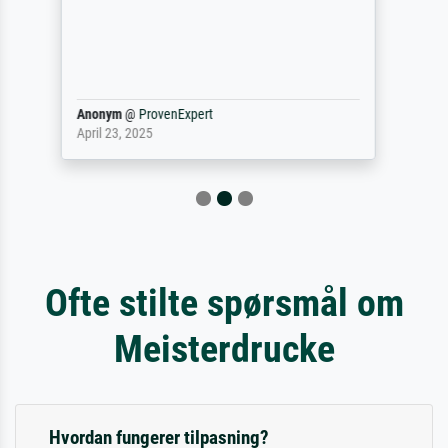
gevraagd wordt krijg je ook een aantal
werken van andere wat het onoverzichtelijk
maakt (bvb zoek Ros = ook Rops, Rose etc).
Waarom duidt u ...
philip
@
ProvenExpert
September 23, 2025
Ofte stilte spørsmål om
Meisterdrucke
Hvordan fungerer tilpasning?