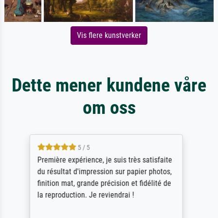
Vis flere kunstverker
Dette mener kundene våre
om oss
4.5 / 5
ik beoordeel Meisterdrucke zeer positief.
Door de 69505 beschikbare kunstenaars
scrollen is echter onbegonnen werk (na
stoppen begint het weer van voor af aan).
Als er naar een bepaalde kunstenaar