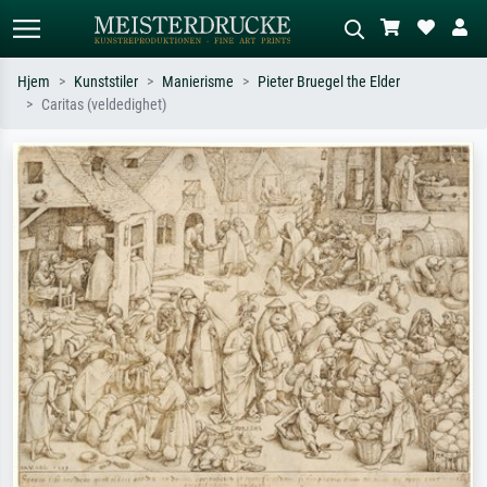
Hjem
Kunststiler
Manierisme
Pieter Bruegel the Elder
Caritas (veldedighet)
Standardsøk
KI-bildesøk
Søk etter kunstner, tittel eller stil – for
Beskriv scenen – for eksempel grønn
eksempel Monet, Stjernenatt,
eng, abstrakt med mye rødt, mørkt
impresjonisme, Hokusai-bølgen, akt.
oljemaleri, stående akt ved et tre.