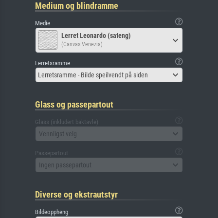
Medium og blindramme
Medie
Lerret Leonardo (sateng)
(Canvas Venezia)
Lerretsramme
Lerretsramme - Bilde speilvendt på siden
Glass og passepartout
Glass (inkludert baktavle)
Vennligst velg
Passepartout
Ingen passepartout
Diverse og ekstrautstyr
Bildeoppheng