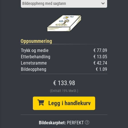
Bildeoppheng med sagtann
Oppsummering
Trykk og medie
€ 77.09
Etterbehandling
€ 13.05
Lerretsramme
€ 42.74
Bildeoppheng
€ 1.09
€ 133.98
(Enthält 19% MwSt.)
Legg i handlekurv
Bildeskarphet:
PERFEKT