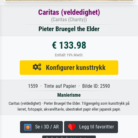
Caritas (veldedighet)
(Caritas (Charity))
Pieter Bruegel the Elder
€ 133.98
Enthält 19% MwSt.
Konfigurer kunsttrykk
1559 · Tinte auf Papier · Bilde ID: 2590
Manierisme
Caritas (veldedighet) · Pieter Bruegel the Elder. Tilgjengelig som kunsttrykk på
lerret, fotopapir, akvarelltavle, ubestrøket papir eller japansk papir.
Se i 3D / AR
Legg til favoritter