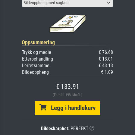
Bildeoppheng med sagtann
Oppsummering
Trykk og medie
€ 76.68
Etterbehandling
€ 13.01
Lerretsramme
€ 43.13
Bildeoppheng
€ 1.09
€ 133.91
(Enthält 19% MwSt.)
Legg i handlekurv
Bildeskarphet:
PERFEKT