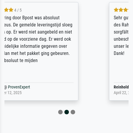
5 / 5
Sehr gute Qualität des Leinwanddrucks und
des Rahmens! Unser Bild wurde sehr
sorgfältig und sicher verpackt, so dass es
unbeschadet bei uns ankam. Es wird nicht
unser letzter Meisterdruck sein. Vielen
Dank!
Reinhold,
@
ProvenExpert
April 22, 2026