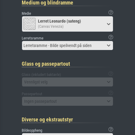
Medium og blindramme
Medie
Lerret Leonardo (sateng)
(Canvas Venezia)
Lerretsramme
Lerretsramme - Bilde speilvendt på siden
Glass og passepartout
Glass (inkludert baktavle)
Vennligst velg
Passepartout
Ingen passepartout
Diverse og ekstrautstyr
Bildeoppheng