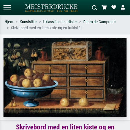
Hjem
Kunststiler
Uklassifiserte artister
Pedro de Camprobín
Skrivebord med en liten kiste og en fruktskål
Standardsøk
KI-bildesøk
Søk etter kunstner, tittel eller stil – for
Beskriv scenen – for eksempel grønn
eksempel Monet, Stjernenatt,
eng, abstrakt med mye rødt, mørkt
impresjonisme, Hokusai-bølgen, akt.
oljemaleri, stående akt ved et tre.
Skrivebord med en liten kiste og en