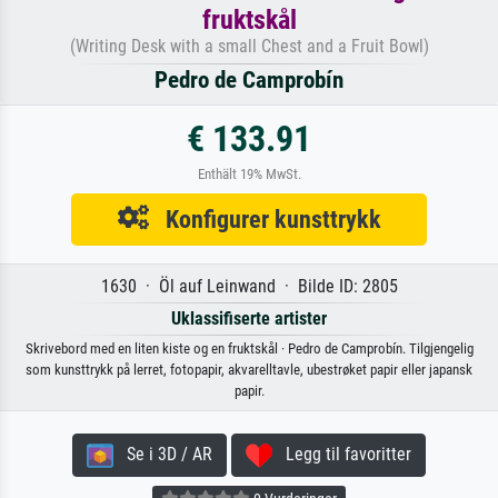
fruktskål
(Writing Desk with a small Chest and a Fruit Bowl)
Pedro de Camprobín
€ 133.91
Enthält 19% MwSt.
Konfigurer kunsttrykk
1630 · Öl auf Leinwand · Bilde ID: 2805
Uklassifiserte artister
Skrivebord med en liten kiste og en fruktskål · Pedro de Camprobín. Tilgjengelig
som kunsttrykk på lerret, fotopapir, akvarelltavle, ubestrøket papir eller japansk
papir.
Se i 3D / AR
Legg til favoritter