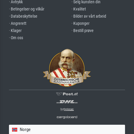
· Avtrykk
· Selg kunsten din
· Betingelser og vilkår
· Kvalitet
· Databeskyttelse
· Bilder av vårt arbeid
· Angrerett
· Kuponger
· Klager
· Bestill prøve
· Om oss
Norge