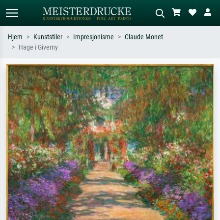
Hjem
Kunststiler
Impresjonisme
Claude Monet
Hage i Giverny
Standardsøk
KI-bildesøk
Søk etter kunstner, tittel eller stil – for
Beskriv scenen – for eksempel grønn
eksempel Monet, Stjernenatt,
eng, abstrakt med mye rødt, mørkt
impresjonisme, Hokusai-bølgen, akt.
oljemaleri, stående akt ved et tre.