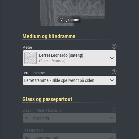
Medium og blindramme
Medie
Lerret Leonardo (sateng)
(Canvas Venezia)
Lerretsramme
Lerretsramme - Bilde speilvendt på siden
Glass og passepartout
Glass (inkludert baktavle)
Vennligst velg
Passepartout
Ingen passepartout