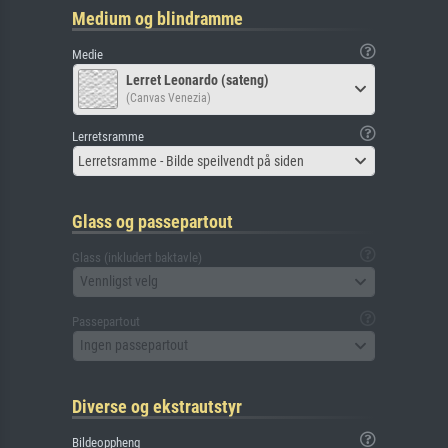
Medium og blindramme
Medie
Lerret Leonardo (sateng)
(Canvas Venezia)
Lerretsramme
Lerretsramme - Bilde speilvendt på siden
Glass og passepartout
Glass (inkludert baktavle)
Vennligst velg
Passepartout
Ingen passepartout
Diverse og ekstrautstyr
Bildeoppheng