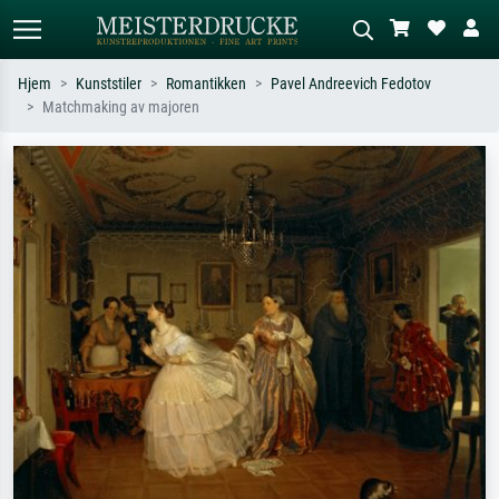
Hjem
Kunststiler
Romantikken
Pavel Andreevich Fedotov
Matchmaking av majoren
Standardsøk
KI-bildesøk
Søk etter kunstner, tittel eller stil – for
Beskriv scenen – for eksempel grønn
eksempel Monet, Stjernenatt,
eng, abstrakt med mye rødt, mørkt
impresjonisme, Hokusai-bølgen, akt.
oljemaleri, stående akt ved et tre.