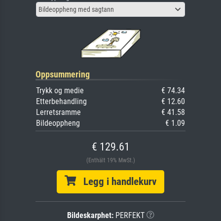
Bildeoppheng med sagtann
Oppsummering
Trykk og medie
€ 74.34
Etterbehandling
€ 12.60
Lerretsramme
€ 41.58
Bildeoppheng
€ 1.09
€ 129.61
(Enthält 19% MwSt.)
Legg i handlekurv
Bildeskarphet:
PERFEKT