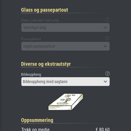
Glass og passepartout
Glass (inkludert baktavle)
Vennligst velg
Passepartout
Ingen passepartout
Diverse og ekstrautstyr
Bildeoppheng
Bildeoppheng med sagtann
Oppsummering
Trykk og medie
€ 80.60