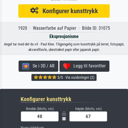
Konfigurer kunsttrykk
1920 · Wasserfarbe auf Papier · Bilde ID: 31075
Ekspresjonisme
Angel tar med det du vil · Paul Klee. Tilgjengelig som kunsttrykk på lerret, fotopapir,
akvarelltavle, ubestrøket papir eller japansk papir.
Se i 3D / AR
Legg til favoritter
5/5 · Vis vurderinger (2)
Konfigurer kunsttrykk
Bredde (Motiv, cm)
Høyde (Motiv, cm)
Ekstra bildekant