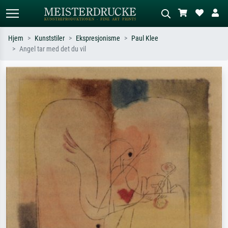
Hjem
Kunststiler
Ekspresjonisme
Paul Klee
Angel tar med det du vil
Standardsøk
KI-bildesøk
Søk etter kunstner, tittel eller stil – for
Beskriv scenen – for eksempel grønn
eksempel Monet, Stjernenatt,
eng, abstrakt med mye rødt, mørkt
impresjonisme, Hokusai-bølgen, akt.
oljemaleri, stående akt ved et tre.