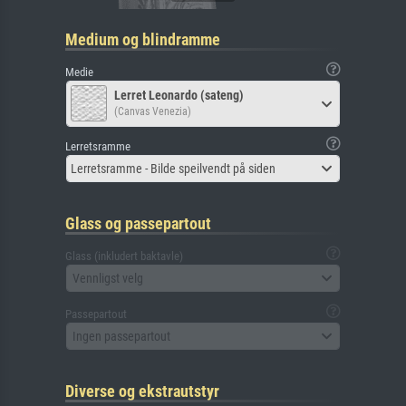
Medium og blindramme
Medie
Lerret Leonardo (sateng)
(Canvas Venezia)
Lerretsramme
Lerretsramme - Bilde speilvendt på siden
Glass og passepartout
Glass (inkludert baktavle)
Vennligst velg
Passepartout
Ingen passepartout
Diverse og ekstrautstyr