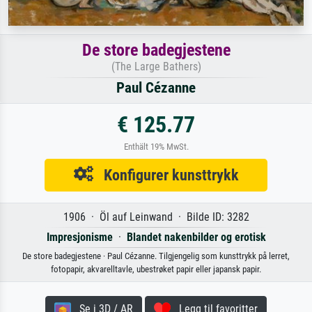
De store badegjestene
(The Large Bathers)
Paul Cézanne
€ 125.77
Enthält 19% MwSt.
Konfigurer kunsttrykk
1906 · Öl auf Leinwand · Bilde ID: 3282
Impresjonisme
·
Blandet nakenbilder og erotisk
De store badegjestene · Paul Cézanne. Tilgjengelig som kunsttrykk på lerret,
fotopapir, akvarelltavle, ubestrøket papir eller japansk papir.
Se i 3D / AR
Legg til favoritter