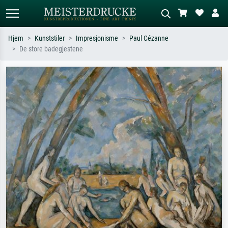
Hjem
Kunststiler
Impresjonisme
Paul Cézanne
De store badegjestene
Standardsøk
KI-bildesøk
Søk etter kunstner, tittel eller stil – for
Beskriv scenen – for eksempel grønn
eksempel Monet, Stjernenatt,
eng, abstrakt med mye rødt, mørkt
impresjonisme, Hokusai-bølgen, akt.
oljemaleri, stående akt ved et tre.