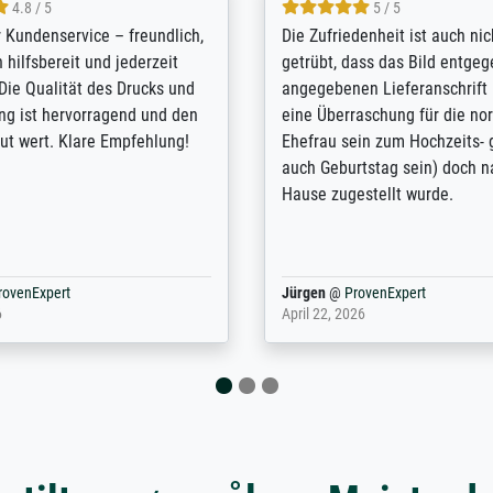
5 / 5
4.8 / 5
innerungsbuch mit der
Hervorragende Qualität. Man 
eines Großvaters aus dem 1.
vieles anpassen lassen, wie z
enötigte ich ein
Randentfernung, Farbe, Hellig
lles Bild. Das habe ich bei
Kontrast und Weiteres. Sehr 
nden. Bei der Auswahl der
Kontaktperson per Mail. Das B
-Qualität wurde ich sehr gut
Kunstdruck) wurde sehr gut ve
 beraten. Der Versand mit
sehr starke Papprolle mit Pla
ppe war perfekt. Ich bin sehr
und innen mit Papierknüllern 
und empfehle Sie gerne
Zwischenräumen gefüllt. Einzig
en ...
ovenExpert
Anonym
@
ProvenExpert
 2026
August 12, 2025