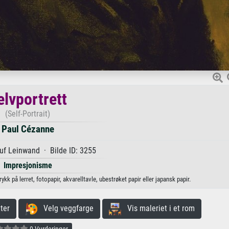
elvportrett
(Self-Portrait)
Paul Cézanne
uf Leinwand · Bilde ID: 3255
Impresjonisme
kk på lerret, fotopapir, akvarelltavle, ubestrøket papir eller japansk papir.
ter
Velg veggfarge
Vis maleriet i et rom