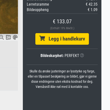
Lerretsramme
€ 42.35
Bildeoppheng
€ 1.09
€ 133.07
(Enthält 19% MwSt.)
Legg i handlekurv
Bildeskarphet:
PERFEKT
Skulle du ønske justeringer av lysstyrke og farge,
eller en tilpasset beskjæring av bildet, gjør vi gjerne
disse endringene uten ekstra kostnad for deg.
Værsåsnill ikke nøl med å kontakte oss.