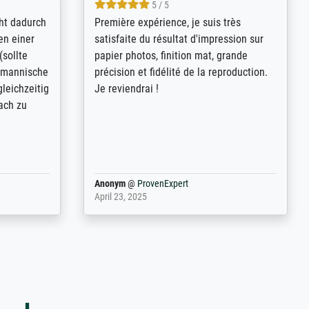
4.8 / 5
kann sich
Qualité absolument irréprochable.
.B.:
Extraordinaire diversité des thèmes
keit,
abordés et personnalisation des
freundliche
demandes (recadrage, réajustement des
ild (ein
couleurs). Relation clientèle parfaite.
rpackt -
Transport, réception sans aucun
stikdeckeln
problème. Merci à toute l'équipe ! Hervé
in den
 der P...
Anonym
@
ProvenExpert
March 31, 2025