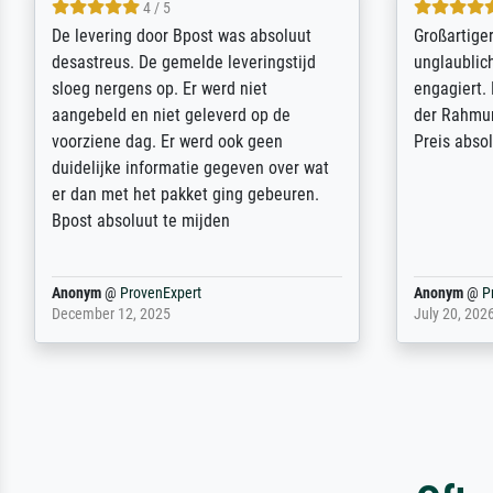
5 / 5
Sehr gute Qualität des Leinwanddrucks
Für ein Er
und des Rahmens! Unser Bild wurde
Feldpost m
sehr sorgfältig und sicher verpackt, so
Weltkrieg b
dass es unbeschadet bei uns ankam. Es
ausdrucksvo
wird nicht unser letzter Meisterdruck
Ihnen gefu
sein. Vielen Dank!
Fotopapier
am Telefon
stabiler Pa
zufrieden 
weiter. Viel
Reinhold,
@
ProvenExpert
Margot
@
Pr
April 22, 2026
February 20,