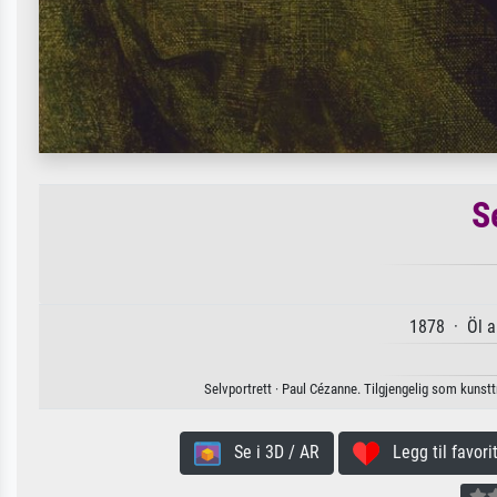
S
1878 · Öl a
Selvportrett · Paul Cézanne. Tilgjengelig som kunsttry
Se i 3D / AR
Legg til favorit