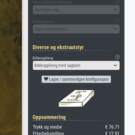
Glass (inkludert baktavle)
Vennligst velg
Passepartout
Ingen passepartout
Diverse og ekstrautstyr
Bildeoppheng
Bildeoppheng med sagtann
Lagre / sammenligne konfigurasjon
Oppsummering
Trykk og medie
€ 76.71
Etterbehandling
€ 12.91