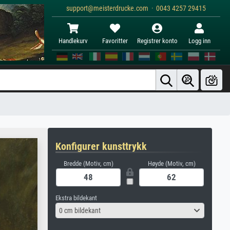
support@meisterdrucke.com · 0043 4257 29415
Handlekurv
Favoritter
Registrer konto
Logg inn
Konfigurer kunsttrykk
Bredde (Motiv, cm)
Høyde (Motiv, cm)
Ekstra bildekant
0 cm bildekant