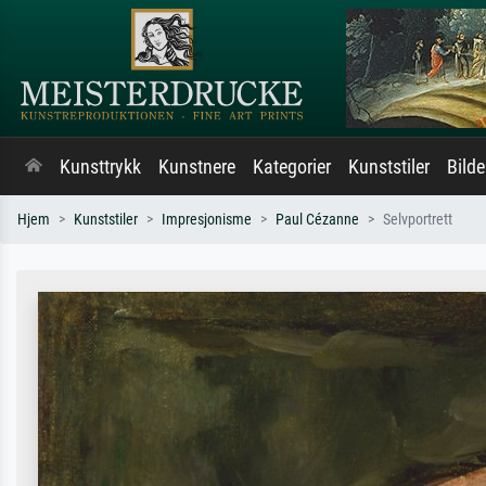
Kunsttrykk
Kunstnere
Kategorier
Kunststiler
Bild
Hjem
Kunststiler
Impresjonisme
Paul Cézanne
Selvportrett