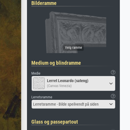
Bilderamme
Medium og blindramme
Medie
Lerret Leonardo (sateng)
(Canvas Venezia)
Lerretsramme
Lerretsramme - Bilde speilvendt på siden
Glass og passepartout