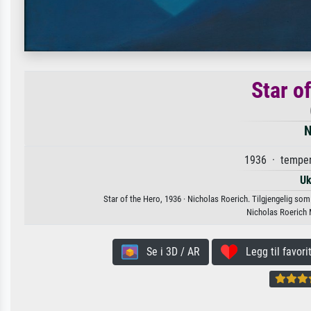
Star o
N
1936 · temper
Uk
Star of the Hero, 1936 · Nicholas Roerich. Tilgjengelig som k
Nicholas Roerich
Se i 3D / AR
Legg til favorit