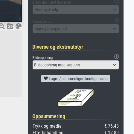
Glass (inkludert baktavle)
Vennligst velg
Passepartout
Ingen passepartout
Diverse og ekstrautstyr
Bildeoppheng
Bildeoppheng med sagtann
Lagre / sammenligne konfigurasjon
Oppsummering
Trykk og medie
€ 76.43
Etterbehandling
€ 12.89