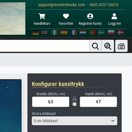
support@meisterdrucke.com · 0043 4257 29415
Handlekurv
Favoritter
Registrer konto
Logg inn
Konfigurer kunsttrykk
Bredde (Motiv, cm)
Høyde (Motiv, cm)
Ekstra bildekant
0 cm bildekant