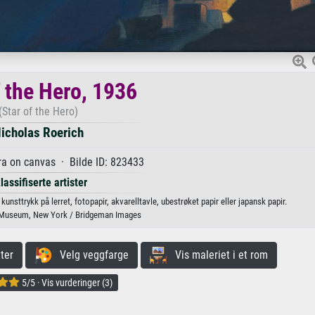
f the Hero, 1936
(Star of the Hero)
icholas Roerich
a on canvas · Bilde ID: 823433
lassifiserte artister
unsttrykk på lerret, fotopapir, akvarelltavle, ubestrøket papir eller japansk papir.
 Museum, New York / Bridgeman Images
ter
Velg veggfarge
Vis maleriet i et rom
5/5 · Vis vurderinger (3)