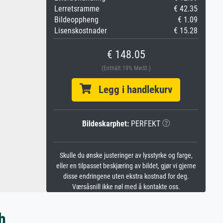
Lerretsramme
€ 42.35
Bildeoppheng
€ 1.09
Lisenskostnader
€ 15.28
€ 148.05
(Enthält 19% MwSt.)
Legg i handlekurv
Bildeskarphet:
PERFEKT
Skulle du ønske justeringer av lysstyrke og farge,
eller en tilpasset beskjæring av bildet, gjør vi gjerne
disse endringene uten ekstra kostnad for deg.
Værsåsnill ikke nøl med å kontakte oss.
h