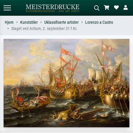
Hjem
Kunststiler
Uklassifiserte artister
Lorenzo a Castro
Slaget ved Actium, 2. september 31 f.Kr.
Standardsøk
KI-bildesøk
Søk etter kunstner, tittel eller stil – for
Beskriv scenen – for eksempel grønn
eksempel Monet, Stjernenatt,
eng, abstrakt med mye rødt, mørkt
impresjonisme, Hokusai-bølgen, akt.
oljemaleri, stående akt ved et tre.