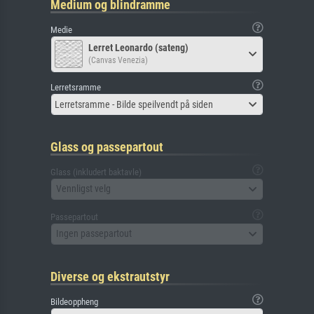
Medium og blindramme
Medie
Lerret Leonardo (sateng)
(Canvas Venezia)
Lerretsramme
Lerretsramme - Bilde speilvendt på siden
Glass og passepartout
Glass (inkludert baktavle)
Vennligst velg
Passepartout
Ingen passepartout
Diverse og ekstrautstyr
Bildeoppheng