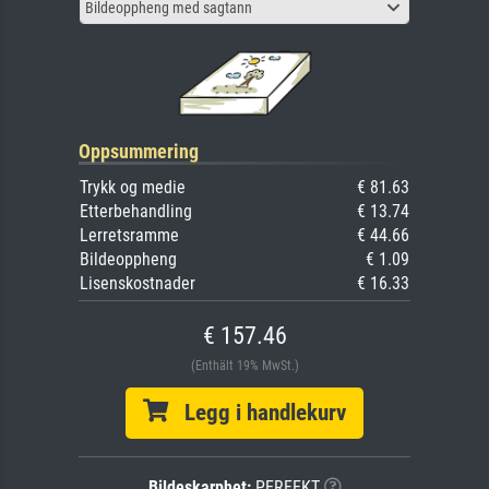
Bildeoppheng med sagtann
Oppsummering
Trykk og medie
€ 81.63
Etterbehandling
€ 13.74
Lerretsramme
€ 44.66
Bildeoppheng
€ 1.09
Lisenskostnader
€ 16.33
€ 157.46
(Enthält 19% MwSt.)
Legg i handlekurv
Bildeskarphet:
PERFEKT