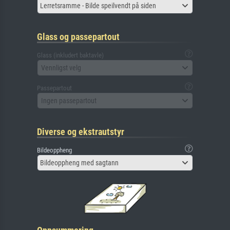
Lerretsramme - Bilde speilvendt på siden
Glass og passepartout
Glass (inkludert baktavle)
Vennligst velg
Passepartout
Ingen passepartout
Diverse og ekstrautstyr
Bildeoppheng
Bildeoppheng med sagtann