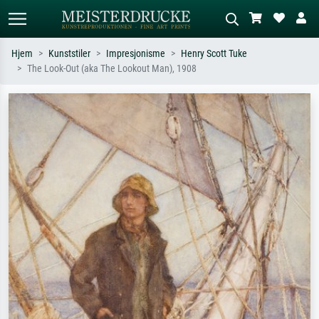
Hjem
Kunststiler
Impresjonisme
Henry Scott Tuke
The Look-Out (aka The Lookout Man), 1908
Standardsøk
KI-bildesøk
Søk etter kunstner, tittel eller stil – for
Beskriv scenen – for eksempel grønn
eksempel Monet, Stjernenatt,
eng, abstrakt med mye rødt, mørkt
impresjonisme, Hokusai-bølgen, akt.
oljemaleri, stående akt ved et tre.