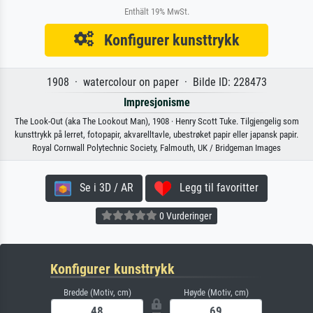
Enthält 19% MwSt.
Konfigurer kunsttrykk
1908 · watercolour on paper · Bilde ID: 228473
Impresjonisme
The Look-Out (aka The Lookout Man), 1908 · Henry Scott Tuke. Tilgjengelig som
kunsttrykk på lerret, fotopapir, akvarelltavle, ubestrøket papir eller japansk papir.
Royal Cornwall Polytechnic Society, Falmouth, UK / Bridgeman Images
Se i 3D / AR
Legg til favoritter
0 Vurderinger
Konfigurer kunsttrykk
Bredde (Motiv, cm)
Høyde (Motiv, cm)