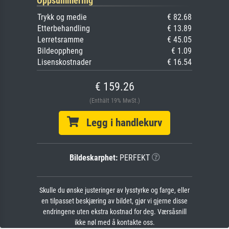
Oppsummering
Trykk og medie
€ 82.68
Etterbehandling
€ 13.89
Lerretsramme
€ 45.05
Bildeoppheng
€ 1.09
Lisenskostnader
€ 16.54
€ 159.26
(Enthält 19% MwSt.)
Legg i handlekurv
Bildeskarphet:
PERFEKT
Skulle du ønske justeringer av lysstyrke og farge, eller
en tilpasset beskjæring av bildet, gjør vi gjerne disse
endringene uten ekstra kostnad for deg. Værsåsnill
ikke nøl med å kontakte oss.