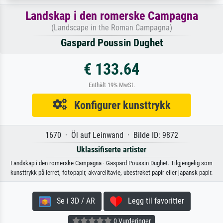
Landskap i den romerske Campagna
(Landscape in the Roman Campagna)
Gaspard Poussin Dughet
€ 133.64
Enthält 19% MwSt.
Konfigurer kunsttrykk
1670 · Öl auf Leinwand · Bilde ID: 9872
Uklassifiserte artister
Landskap i den romerske Campagna · Gaspard Poussin Dughet. Tilgjengelig som
kunsttrykk på lerret, fotopapir, akvarelltavle, ubestrøket papir eller japansk papir.
Se i 3D / AR
Legg til favoritter
0 Vurderinger