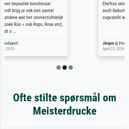
Ehefrau sein zum Hochzeits- gleichzeitig
auch Geburtstag sein) doch nach zu Hause
zugestellt wurde.
Jürgen
@
ProvenExpert
April 22, 2026
Ofte stilte spørsmål om
Meisterdrucke