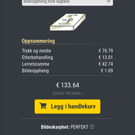
Bildeoppheng med sagtann
Oppsummering
Trykk og medie
€ 76.79
Etterbehandling
€ 13.01
Lerretsramme
€ 42.74
Bildeoppheng
€ 1.09
€ 133.64
(Enthält 19% MwSt.)
Legg i handlekurv
Bildeskarphet:
PERFEKT