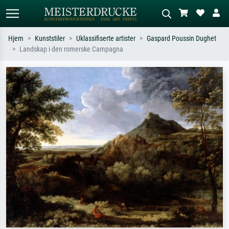
Hjem
Kunststiler
Uklassifiserte artister
Gaspard Poussin Dughet
Landskap i den romerske Campagna
Standardsøk
KI-bildesøk
Søk etter kunstner, tittel eller stil – for
Beskriv scenen – for eksempel grønn
eksempel Monet, Stjernenatt,
eng, abstrakt med mye rødt, mørkt
impresjonisme, Hokusai-bølgen, akt.
oljemaleri, stående akt ved et tre.