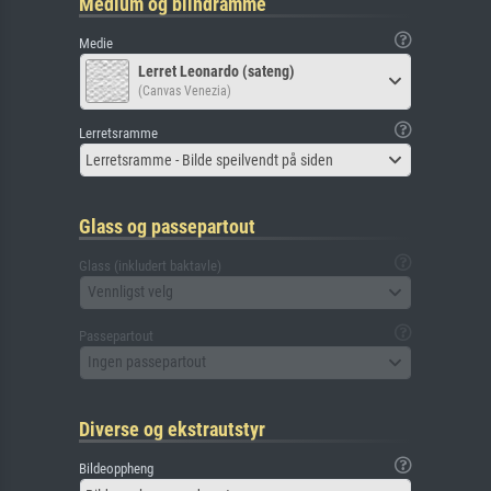
Medium og blindramme
Medie
Lerret Leonardo (sateng)
(Canvas Venezia)
Lerretsramme
Lerretsramme - Bilde speilvendt på siden
Glass og passepartout
Glass (inkludert baktavle)
Vennligst velg
Passepartout
Ingen passepartout
Diverse og ekstrautstyr
Bildeoppheng