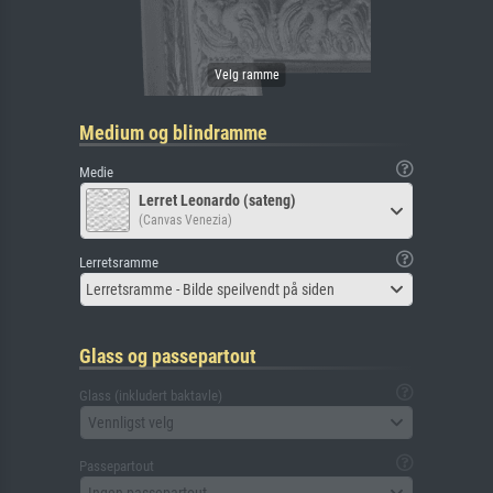
Medium og blindramme
Medie
Lerret Leonardo (sateng)
(Canvas Venezia)
Lerretsramme
Lerretsramme - Bilde speilvendt på siden
Glass og passepartout
Glass (inkludert baktavle)
Vennligst velg
Passepartout
Ingen passepartout