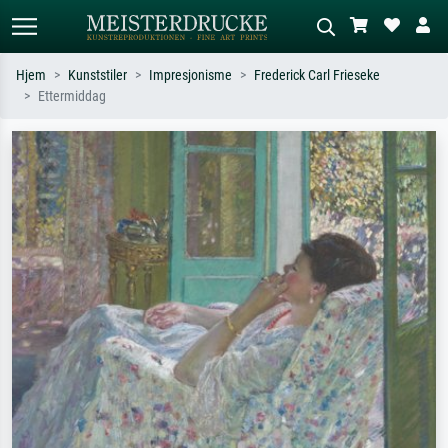
Hjem
Kunststiler
Impresjonisme
Frederick Carl Frieseke
Ettermiddag
Standardsøk
KI-bildesøk
Søk etter kunstner, tittel eller stil – for
Beskriv scenen – for eksempel grønn
eksempel Monet, Stjernenatt,
eng, abstrakt med mye rødt, mørkt
impresjonisme, Hokusai-bølgen, akt.
oljemaleri, stående akt ved et tre.