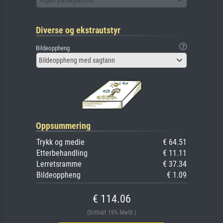
Diverse og ekstrautstyr
Bildeoppheng
Bildeoppheng med sagtann
Oppsummering
Trykk og medie
€ 64.51
Etterbehandling
€ 11.11
Lerretsramme
€ 37.34
Bildeoppheng
€ 1.09
€ 114.06
(Enthält 19% MwSt.)