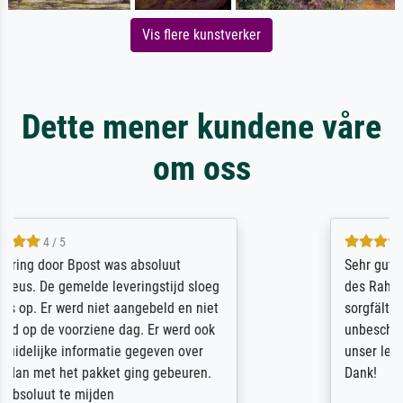
Vis flere kunstverker
Dette mener kundene våre
om oss
5 / 5
Sehr gute Qualität des Leinwanddrucks und
des Rahmens! Unser Bild wurde sehr
sorgfältig und sicher verpackt, so dass es
unbeschadet bei uns ankam. Es wird nicht
unser letzter Meisterdruck sein. Vielen
Dank!