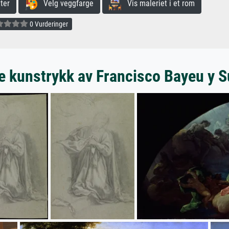
ter
Velg veggfarge
Vis maleriet i et rom
0 Vurderinger
e kunstrykk av Francisco Bayeu y S