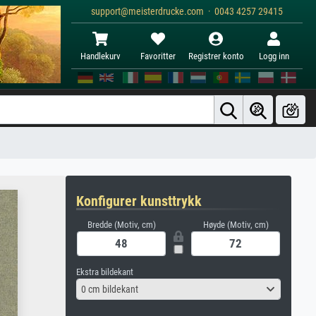
support@meisterdrucke.com · 0043 4257 29415
Handlekurv
Favoritter
Registrer konto
Logg inn
Konfigurer kunsttrykk
Bredde (Motiv, cm)
Høyde (Motiv, cm)
Ekstra bildekant
0 cm bildekant