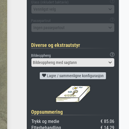
Glass (inkludert baktavle)
Vennligst velg
Passepartout
Ingen passepartout
Diverse og ekstrautstyr
Bildeoppheng
Bildeoppheng med sagtann
Lagre / sammenligne konfigurasjon
Oppsummering
Trykk og medie
€ 85.06
Etterbehandling
€ 14.29