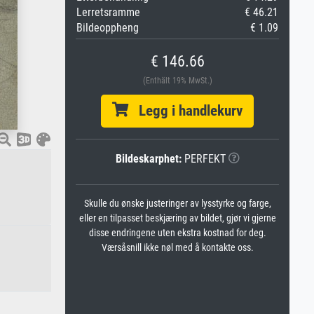
Lerretsramme
€ 46.21
Bildeoppheng
€ 1.09
€ 146.66
(Enthält 19% MwSt.)
Legg i handlekurv
Bildeskarphet:
PERFEKT
Skulle du ønske justeringer av lysstyrke og farge,
eller en tilpasset beskjæring av bildet, gjør vi gjerne
disse endringene uten ekstra kostnad for deg.
Værsåsnill ikke nøl med å kontakte oss.