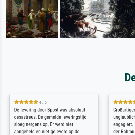
De
5 / 5
Sehr gute Qualität des Leinwanddrucks
Für ein Er
und des Rahmens! Unser Bild wurde
Feldpost m
sehr sorgfältig und sicher verpackt, so
Weltkrieg b
dass es unbeschadet bei uns ankam. Es
ausdrucksvo