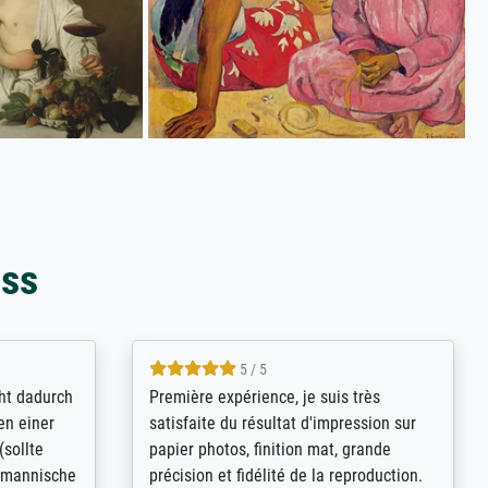
oss
4.8 / 5
kann sich
Qualité absolument irréprochable.
.B.:
Extraordinaire diversité des thèmes
keit,
abordés et personnalisation des
freundliche
demandes (recadrage, réajustement des