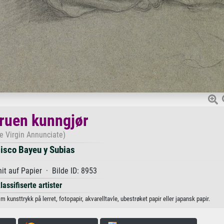
ruen kunngjør
e Virgin Annunciate)
isco Bayeu y Subias
it auf Papier · Bilde ID: 8953
lassifiserte artister
kunsttrykk på lerret, fotopapir, akvarelltavle, ubestrøket papir eller japansk papir.