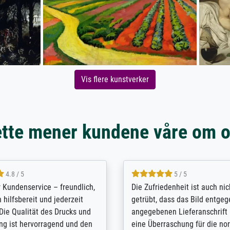
Vis flere kunstverker
tte mener kundene våre om 
5 / 5
4.8 / 5
innerungsbuch mit der
Hervorragende Qualität. Man 
eines Großvaters aus dem 1.
vieles anpassen lassen, wie z
enötigte ich ein
Randentfernung, Farbe, Hellig
lles Bild. Das habe ich bei
Kontrast und Weiteres. Sehr 