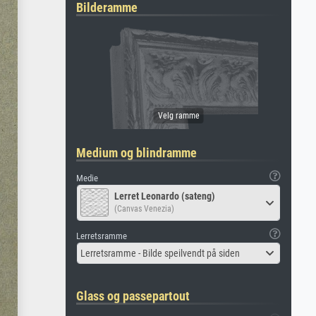
Bilderamme
Medium og blindramme
Medie
Lerret Leonardo (sateng)
(Canvas Venezia)
Lerretsramme
Lerretsramme - Bilde speilvendt på siden
Glass og passepartout