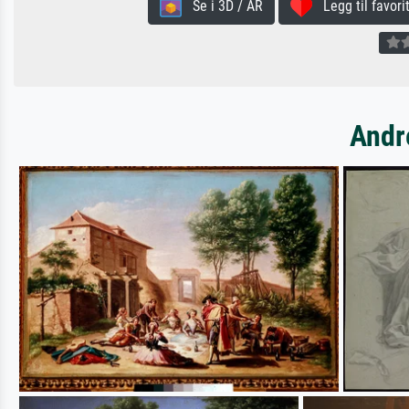
Se i 3D / AR
Legg til favorit
Andr