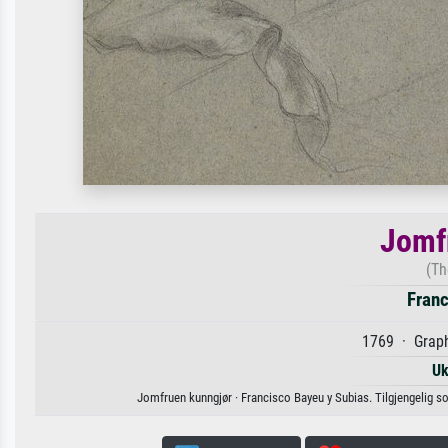
Jomf
(Th
Franc
1769 · Graph
Uk
Jomfruen kunngjør · Francisco Bayeu y Subias. Tilgjengelig som 