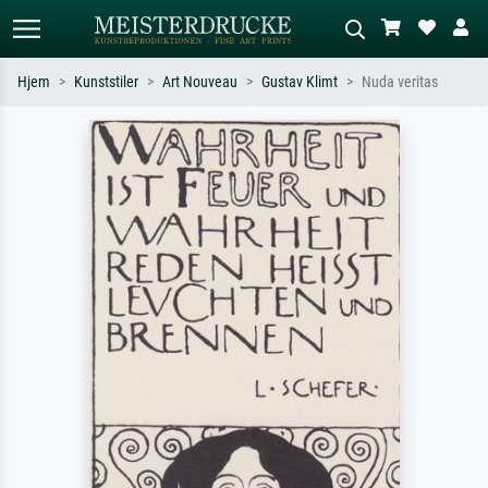
Hjem
Kunststiler
Art Nouveau
Gustav Klimt
Nuda veritas
Standardsøk
KI-bildesøk
Søk etter kunstner, tittel eller stil – for
Beskriv scenen – for eksempel grønn
eksempel Monet, Stjernenatt,
eng, abstrakt med mye rødt, mørkt
impresjonisme, Hokusai-bølgen, akt.
oljemaleri, stående akt ved et tre.