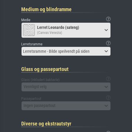
Medium og blindramme
Medie
Lerret Leonardo (sateng)
(Canvas Venezia)
Lerretsramme
Lerretsramme - Bilde speilvendt på siden
Glass og passepartout
Glass (inkludert baktavle)
Vennligst velg
Passepartout
Ingen passepartout
Diverse og ekstrautstyr