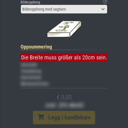
Bildeoppheng
Bildeoppheng med sagtann
Oppsummering
Die Breite muss größer als 20cm sein.
Gemälde
Veredelung
Keilrahmen
Museumslizenz
€ 0,00
(inkl. 20% MwSt)
Legg i handlekurv