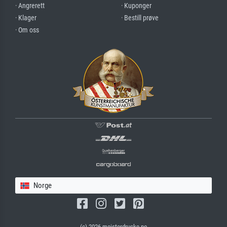
· Angrerett
· Kuponger
· Klager
· Bestill prøve
· Om oss
Norge
(c) 2026 meisterdrucke.no