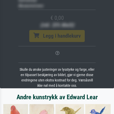
Keilrahmen
Museumslizenz
€ 0,00
(inkl. 20% MwSt)
Legg i handlekurv
Skulle du ønske justeringer av lysstyrke og farge, eller
en tilpasset beskjæring av bildet, gjør vi gjerne disse
endringene uten ekstra kostnad for deg. Værsåsnill
ikke nøl med å kontakte oss.
Andre kunstrykk av Edward Lear