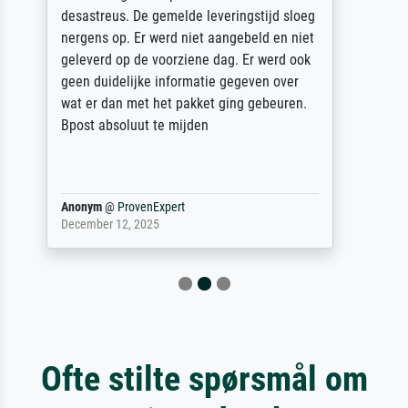
des Rahmens! Unser Bild wurde sehr
sorgfältig und sicher verpackt, so dass es
unbeschadet bei uns ankam. Es wird nicht
unser letzter Meisterdruck sein. Vielen
Dank!
Reinhold,
@
ProvenExpert
April 22, 2026
Ofte stilte spørsmål om