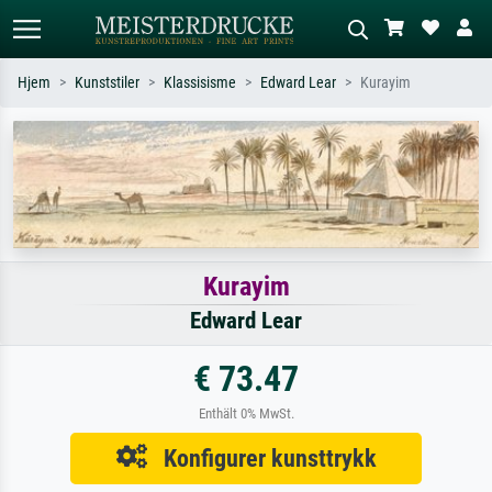
Hjem
Kunststiler
Klassisisme
Edward Lear
Kurayim
Standardsøk
KI-bildesøk
Søk etter kunstner, tittel eller stil – for
Beskriv scenen – for eksempel grønn
eksempel Monet, Stjernenatt,
eng, abstrakt med mye rødt, mørkt
impresjonisme, Hokusai-bølgen, akt.
oljemaleri, stående akt ved et tre.
Kurayim
Edward Lear
€ 73.47
Enthält 0% MwSt.
Konfigurer kunsttrykk