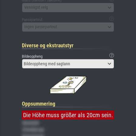
Glass (inkludert baktavle)
Vennligst velg
Passepartout
Ingen passepartout
Diverse og ekstrautstyr
Bildeoppheng
Bildeoppheng med sagtann
Oppsummering
Die Höhe muss größer als 20cm sein.
Gemälde
Veredelung