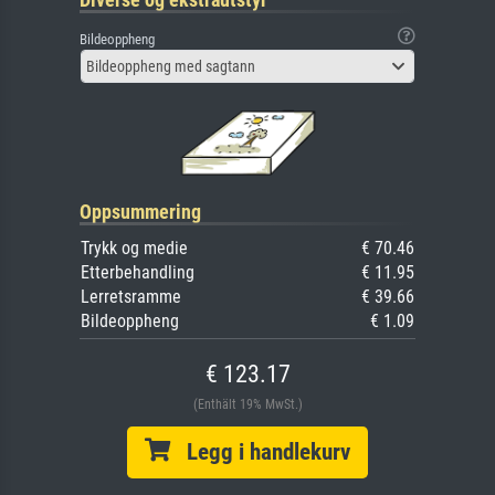
Bildeoppheng
Bildeoppheng med sagtann
Oppsummering
Trykk og medie
€ 70.46
Etterbehandling
€ 11.95
Lerretsramme
€ 39.66
Bildeoppheng
€ 1.09
€ 123.17
(Enthält 19% MwSt.)
Legg i handlekurv