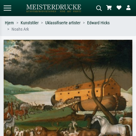
Hjem
Kunststiler
Uklassifiserte artister
Edward Hicks
Noahs Ark
Standardsøk
KI-bildesøk
Søk etter kunstner, tittel eller stil – for
Beskriv scenen – for eksempel grønn
eksempel Monet, Stjernenatt,
eng, abstrakt med mye rødt, mørkt
impresjonisme, Hokusai-bølgen, akt.
oljemaleri, stående akt ved et tre.