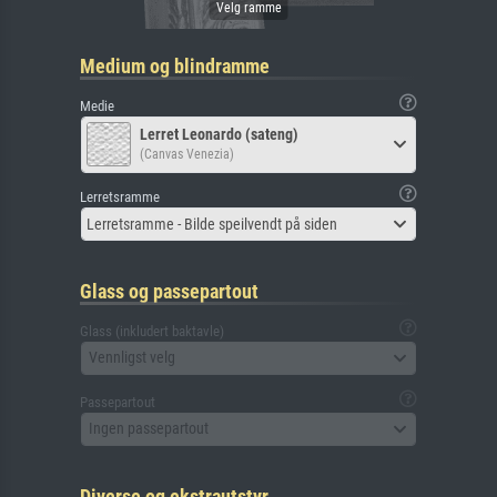
Medium og blindramme
Medie
Lerret Leonardo (sateng)
(Canvas Venezia)
Lerretsramme
Lerretsramme - Bilde speilvendt på siden
Glass og passepartout
Glass (inkludert baktavle)
Vennligst velg
Passepartout
Ingen passepartout
Diverse og ekstrautstyr