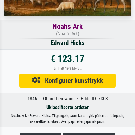
Noahs Ark
(Noah's Ark)
Edward Hicks
€ 123.17
Enthält 19% MwSt.
Konfigurer kunsttrykk
1846 · Öl auf Leinwand · Bilde ID: 7303
Uklassifiserte artister
Noahs Ark · Edward Hicks. Tilgjengelig som kunsttrykk på lerret, fotopapir,
akvarelltavle, ubestrøket papir eller japansk papir.