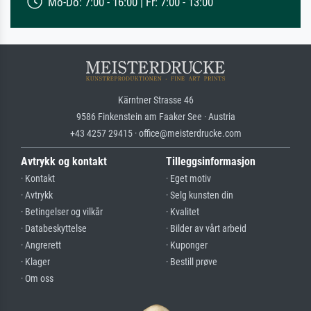
Mo-Do: 7:00 - 16:00 | Fr: 7:00 - 13:00
Kärntner Strasse 46
9586 Finkenstein am Faaker See · Austria
+43 4257 29415 · office@meisterdrucke.com
Avtrykk og kontakt
Tilleggsinformasjon
· Kontakt
· Eget motiv
· Avtrykk
· Selg kunsten din
· Betingelser og vilkår
· Kvalitet
· Databeskyttelse
· Bilder av vårt arbeid
· Angrerett
· Kuponger
· Klager
· Bestill prøve
· Om oss