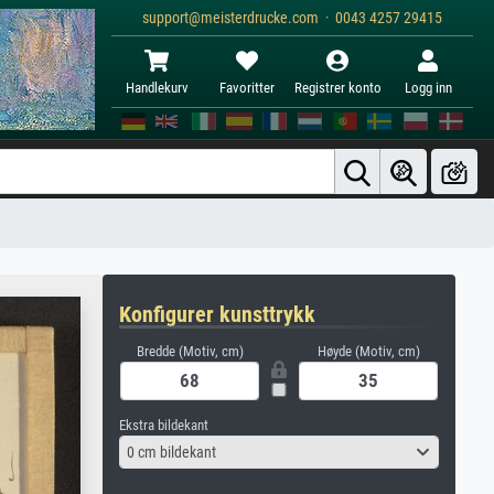
support@meisterdrucke.com · 0043 4257 29415
Handlekurv
Favoritter
Registrer konto
Logg inn
Konfigurer kunsttrykk
Bredde (Motiv, cm)
Høyde (Motiv, cm)
Ekstra bildekant
0 cm bildekant