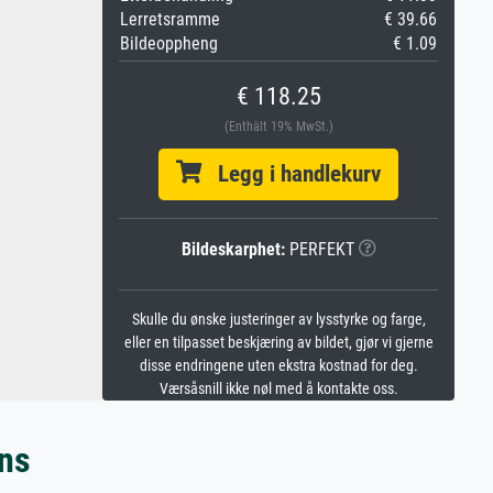
Lerretsramme
€ 39.66
Bildeoppheng
€ 1.09
€ 118.25
(Enthält 19% MwSt.)
Legg i handlekurv
Bildeskarphet:
PERFEKT
Skulle du ønske justeringer av lysstyrke og farge,
eller en tilpasset beskjæring av bildet, gjør vi gjerne
disse endringene uten ekstra kostnad for deg.
Værsåsnill ikke nøl med å kontakte oss.
ins