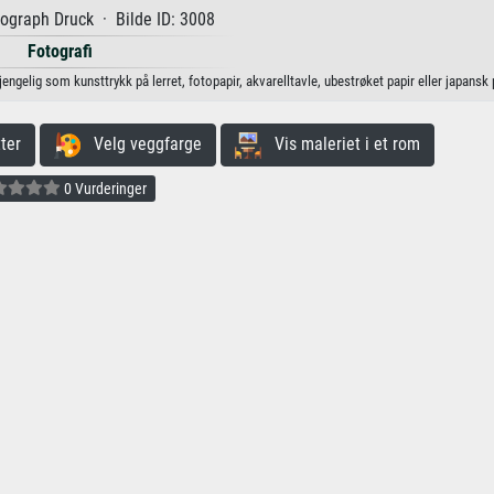
ograph Druck · Bilde ID: 3008
Fotografi
ngelig som kunsttrykk på lerret, fotopapir, akvarelltavle, ubestrøket papir eller japansk p
ter
Velg veggfarge
Vis maleriet i et rom
0 Vurderinger