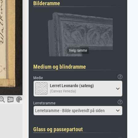
Bilderamme
Medium og blindramme
Medie
Lerret Leonardo (sateng)
(Canvas Venezia)
Lerretsramme
Lerretsramme - Bilde speilvendt på siden
Glass og passepartout