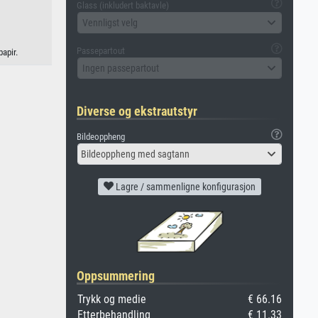
Glass (inkludert baktavle)
Vennligst velg
Passepartout
apir.
Ingen passepartout
Diverse og ekstrautstyr
Bildeoppheng
Bildeoppheng med sagtann
Lagre / sammenligne konfigurasjon
Oppsummering
Trykk og medie
€ 66.16
Etterbehandling
€ 11.33