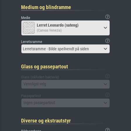
Medium og blindramme
Medie
Lerret Leonardo (sateng)
(Canvas Venezia)
Lerretsramme
Lerretsramme - Bilde speilvendt på siden
Glass og passepartout
Glass (inkludert baktavle)
Vennligst velg
Passepartout
Ingen passepartout
Diverse og ekstrautstyr