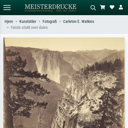
Hjem
Kunststiler
Fotografi
Carleton E. Watkins
Første utsikt over dalen
Standardsøk
KI-bildesøk
Søk etter kunstner, tittel eller stil – for
Beskriv scenen – for eksempel grønn
eksempel Monet, Stjernenatt,
eng, abstrakt med mye rødt, mørkt
impresjonisme, Hokusai-bølgen, akt.
oljemaleri, stående akt ved et tre.