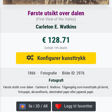
Første utsikt over dalen
(First View of the Valley)
Carleton E. Watkins
€ 128.71
Enthält 19% MwSt.
Konfigurer kunsttrykk
1866 · Fotografie · Bilde ID: 2976
Fotografi
Første utsikt over dalen · Carleton E. Watkins. Tilgjengelig som kunsttrykk på lerret,
fotopapir, akvarelltavle, ubestrøket papir eller japansk papir.
Se i 3D / AR
Legg til favoritter