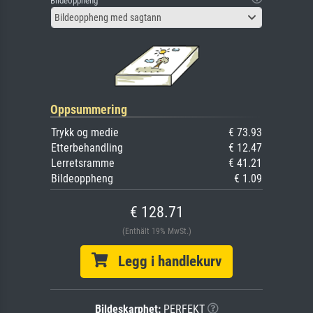
Bildeoppheng
Bildeoppheng med sagtann
Oppsummering
Trykk og medie
€ 73.93
Etterbehandling
€ 12.47
Lerretsramme
€ 41.21
Bildeoppheng
€ 1.09
€ 128.71
(Enthält 19% MwSt.)
Legg i handlekurv
Bildeskarphet:
PERFEKT