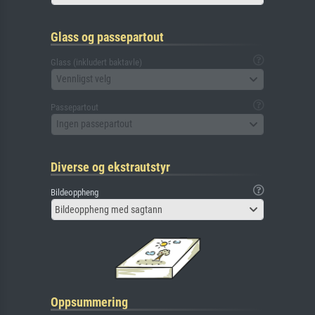
Glass og passepartout
Glass (inkludert baktavle)
Vennligst velg
Passepartout
Ingen passepartout
Diverse og ekstrautstyr
Bildeoppheng
Bildeoppheng med sagtann
Oppsummering