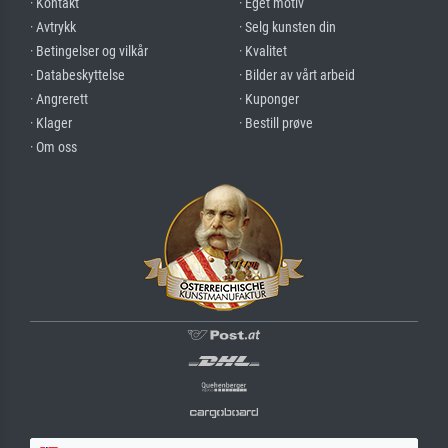
· Kontakt
· Eget motiv
· Avtrykk
· Selg kunsten din
· Betingelser og vilkår
· Kvalitet
· Databeskyttelse
· Bilder av vårt arbeid
· Angrerett
· Kuponger
· Klager
· Bestill prøve
· Om oss