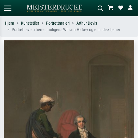
Hjem
Kunststiler
Portrettmaleri
Arthur Devis
Portrett av en herre, muligens William Hickey og en indisk tjener
Standardsøk
KI-bildesøk
Søk etter kunstner, tittel eller stil – for
Beskriv scenen – for eksempel grønn
eksempel Monet, Stjernenatt,
eng, abstrakt med mye rødt, mørkt
impresjonisme, Hokusai-bølgen, akt.
oljemaleri, stående akt ved et tre.