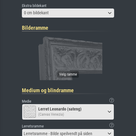
Ekstra bildekant
0 cm bildekant
Bilderamme
Medium og blindramme
Medie
Lerret Leonardo (sateng)
(Canvas Venezia)
Lerretsramme
Lerretsramme - Bilde speilvendt på siden