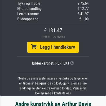
Trykk og medie
€ 75.64
Etterbehandling
€ 12.77
Lerretsramme
€ 41.97
Bildeoppheng
€ 1.09
€ 131.47
(Enthält 19% MwSt.)
Legg i handlekurv
Bildeskarphet:
PERFEKT
Skulle du ønske justeringer av lysstyrke og farge, eller
en tilpasset beskjæring av bildet, gjør vi gjerne disse
endringene uten ekstra kostnad for deg. Værsåsnill
ikke nøl med å kontakte oss.
Andre kunstrykk av Arthur Devis