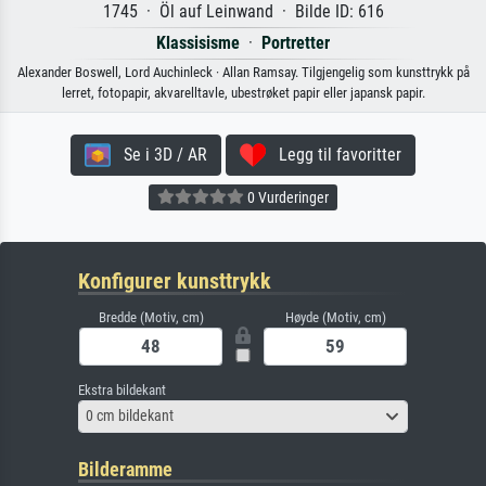
1745 · Öl auf Leinwand · Bilde ID: 616
Klassisisme
·
Portretter
Alexander Boswell, Lord Auchinleck · Allan Ramsay. Tilgjengelig som kunsttrykk på
lerret, fotopapir, akvarelltavle, ubestrøket papir eller japansk papir.
Se i 3D / AR
Legg til favoritter
0 Vurderinger
Konfigurer kunsttrykk
Bredde (Motiv, cm)
Høyde (Motiv, cm)
Ekstra bildekant
0 cm bildekant
Bilderamme