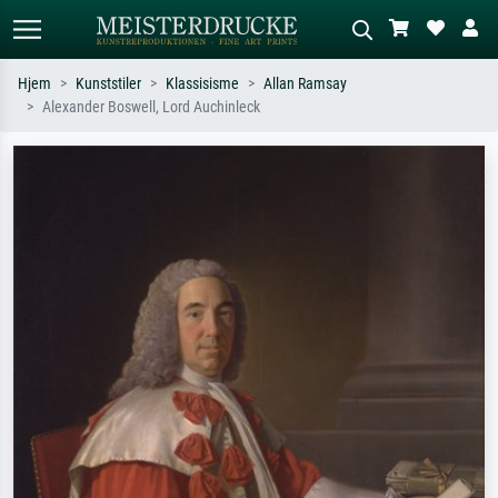
Hjem
Kunststiler
Klassisisme
Allan Ramsay
Alexander Boswell, Lord Auchinleck
Standardsøk
KI-bildesøk
Søk etter kunstner, tittel eller stil – for
Beskriv scenen – for eksempel grønn
eksempel Monet, Stjernenatt,
eng, abstrakt med mye rødt, mørkt
impresjonisme, Hokusai-bølgen, akt.
oljemaleri, stående akt ved et tre.