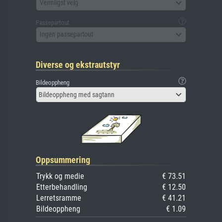
Vennligst velg
Passepartout
Ingen passepartout
Diverse og ekstrautstyr
Bildeoppheng
Bildeoppheng med sagtann
Oppsummering
Trykk og medie
€ 73.51
Etterbehandling
€ 12.50
Lerretsramme
€ 41.21
Bildeoppheng
€ 1.09