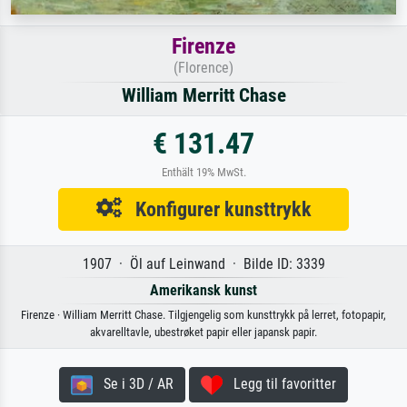
Firenze
(Florence)
William Merritt Chase
€ 131.47
Enthält 19% MwSt.
Konfigurer kunsttrykk
1907 · Öl auf Leinwand · Bilde ID: 3339
Amerikansk kunst
Firenze · William Merritt Chase. Tilgjengelig som kunsttrykk på lerret, fotopapir,
akvarelltavle, ubestrøket papir eller japansk papir.
Se i 3D / AR
Legg til favoritter