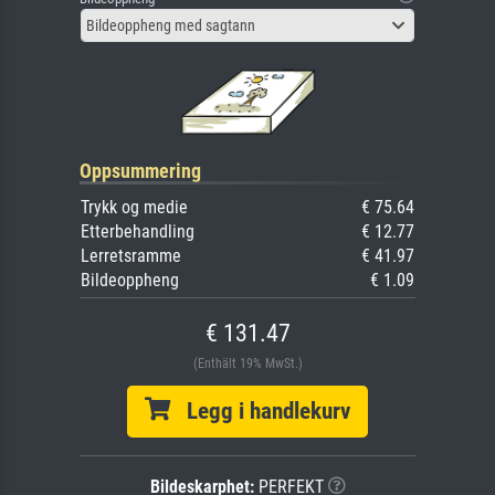
Bildeoppheng med sagtann
Oppsummering
Trykk og medie
€ 75.64
Etterbehandling
€ 12.77
Lerretsramme
€ 41.97
Bildeoppheng
€ 1.09
€ 131.47
(Enthält 19% MwSt.)
Legg i handlekurv
Bildeskarphet:
PERFEKT