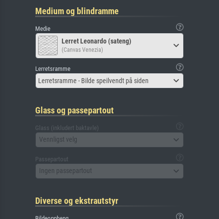
Medium og blindramme
Medie
Lerret Leonardo (sateng)
(Canvas Venezia)
Lerretsramme
Lerretsramme - Bilde speilvendt på siden
Glass og passepartout
Glass (inkludert baktavle)
Vennligst velg
Passepartout
Ingen passepartout
Diverse og ekstrautstyr
Bildeoppheng