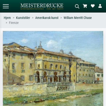
Hjem
Kunststiler
Amerikansk kunst
William Merritt Chase
Firenze
Standardsøk
KI-bildesøk
Søk etter kunstner, tittel eller stil – for
Beskriv scenen – for eksempel grønn
eksempel Monet, Stjernenatt,
eng, abstrakt med mye rødt, mørkt
impresjonisme, Hokusai-bølgen, akt.
oljemaleri, stående akt ved et tre.