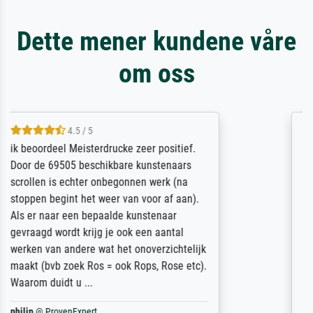
Dette mener kundene våre
om oss
5 / 5
Die Zufriedenheit ist auch nicht dadurch
getrübt, dass das Bild entgegen einer
angegebenen Lieferanschrift (sollte eine
Überraschung für die normannische
Ehefrau sein zum Hochzeits- gleichzeitig
auch Geburtstag sein) doch nach zu Hause
zugestellt wurde.
Jürgen
@
ProvenExpert