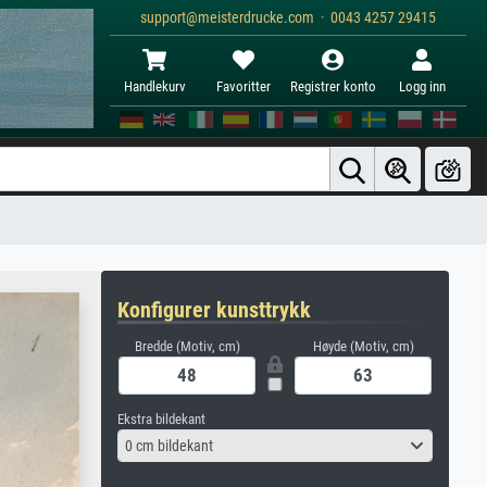
support@meisterdrucke.com · 0043 4257 29415
Handlekurv
Favoritter
Registrer konto
Logg inn
Konfigurer kunsttrykk
Bredde (Motiv, cm)
Høyde (Motiv, cm)
Ekstra bildekant
0 cm bildekant