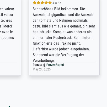
4.8 / 5
bsoluut
So, I ordered a large print of The
ingstijd
Annunciation by Fra Angelico from a
t
very large and popular American
p de
"art/poster" site advertising giclee print
een
quality. The quality for a large print was
n over wat
atrocious. They refunded me when I sent
ebeuren.
pictures of the blurry print vs. a
Wikipedia commons representation.
They stated they couldn't do ...
Anonym
@
ProvenExpert
December 4, 2025