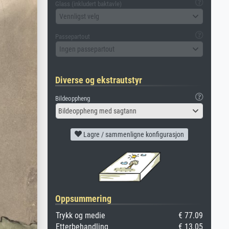
Glass (inkludert baktavle)
Vennligst velg
Passepartout
Ingen passepartout
Diverse og ekstrautstyr
Bildeoppheng
Bildeoppheng med sagtann
Lagre / sammenligne konfigurasjon
Oppsummering
Trykk og medie
€ 77.09
Etterbehandling
€ 13.05