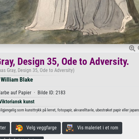
ay, Design 35, Ode to Adversity.
s Gray, Design 35, Ode to Adversity)
William Blake
rbe auf Papier · Bilde ID: 2183
Viktoriansk kunst
jengelig som kunsttrykk på lerret, fotopapir, akvarelltavle, ubestrøket papir eller japans
ter
Velg veggfarge
Vis maleriet i et rom