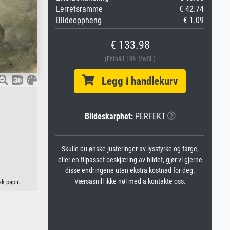
Lerretsramme
€ 42.74
Bildeoppheng
€ 1.09
€ 133.98
(Enthält 19% MwSt.)
Legg i handlekurv
Bildeskarphet:
PERFEKT
Skulle du ønske justeringer av lysstyrke og farge,
eller en tilpasset beskjæring av bildet, gjør vi gjerne
disse endringene uten ekstra kostnad for deg.
Værsåsnill ikke nøl med å kontakte oss.
k papir.