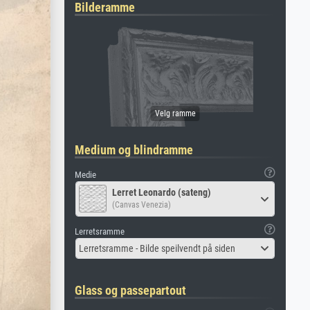
Bilderamme
Medium og blindramme
Medie
Lerret Leonardo (sateng)
(Canvas Venezia)
Lerretsramme
Lerretsramme - Bilde speilvendt på siden
Glass og passepartout