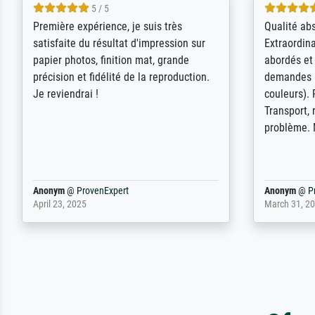
4.5 / 5
ik beoordeel Meisterdrucke zeer
Wow....ich 
positief. Door de 69505 beschikbare
erstaunt. 
kunstenaars scrollen is echter
Erwartunge
onbegonnen werk (na stoppen begint
der Ablauf
het weer van voor af aan). Als er naar
Komplimen
een bepaalde kunstenaar gevraagd
wordt krijg je ook een aantal werken van
andere wat het onoverzichtelijk maakt
(bvb zoek Ros = ook Rops, Rose etc).
Waarom duidt u ...
philip
@
ProvenExpert
Anonym
@
P
September 23, 2025
April 20, 202