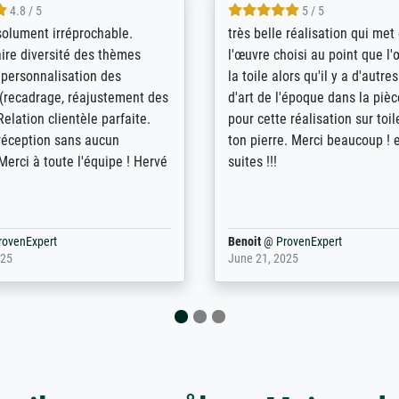
5 / 5
4 / 5
bin sehr über die Qualität
De levering door Bpost was a
Diese Drucke haben all´meine
desastreus. De gemelde lever
n übertroffen. Desgleichen
sloeg nergens op. Er werd nie
 der Bestellung. Grosses
aangebeld en niet geleverd o
t.
voorziene dag. Er werd ook g
duidelijke informatie gegeve
er dan met het pakket ging g
Bpost absoluut te mijden
rovenExpert
Anonym
@
ProvenExpert
5
December 12, 2025