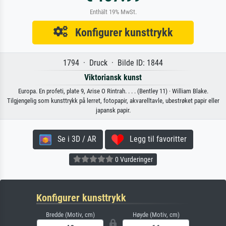
Enthält 19% MwSt.
Konfigurer kunsttrykk
1794 · Druck · Bilde ID: 1844
Viktoriansk kunst
Europa. En profeti, plate 9, Arise O Rintrah. . . . (Bentley 11) · William Blake.
Tilgjengelig som kunsttrykk på lerret, fotopapir, akvarelltavle, ubestrøket papir eller
japansk papir.
Se i 3D / AR
Legg til favoritter
0 Vurderinger
Konfigurer kunsttrykk
Bredde (Motiv, cm)
Høyde (Motiv, cm)