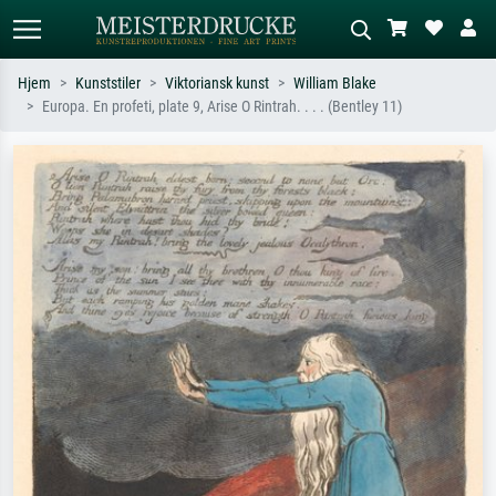
Hjem
Kunststiler
Viktoriansk kunst
William Blake
Europa. En profeti, plate 9, Arise O Rintrah. . . . (Bentley 11)
Standardsøk
KI-bildesøk
Søk etter kunstner, tittel eller stil – for
Beskriv scenen – for eksempel grønn
eksempel Monet, Stjernenatt,
eng, abstrakt med mye rødt, mørkt
impresjonisme, Hokusai-bølgen, akt.
oljemaleri, stående akt ved et tre.