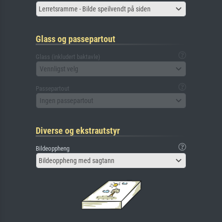
Lerretsramme - Bilde speilvendt på siden
Glass og passepartout
Glass (inkludert baktavle)
Vennligst velg
Passepartout
Ingen passepartout
Diverse og ekstrautstyr
Bildeoppheng
Bildeoppheng med sagtann